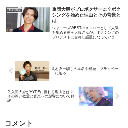
ていますが、その背景やエピソードにつ
いて詳しく掘り下げていきます。この記
重岡大毅がプロボクサーに？ボク
男性芸能人
事では、木梨憲武さんの本...
シングを始めた理由とその背景と
は
ジャニーズWESTのメンバーとして人気
を集める重岡大毅さんが、ボクシングの
プロテストに合格し話題になっていま
す。プロのアイドルとして活躍しなが
ら、なぜボクシングの道に進んだのか。
その理由や背景、そして今後の活動につ
いて詳しく解説します。重岡...
北村友一騎手の本名や経歴、プライベー
トに迫る！
佐久間大介がHYDEに憧れる理由とは？
その深い敬愛と音楽への影響について解
説
コメント