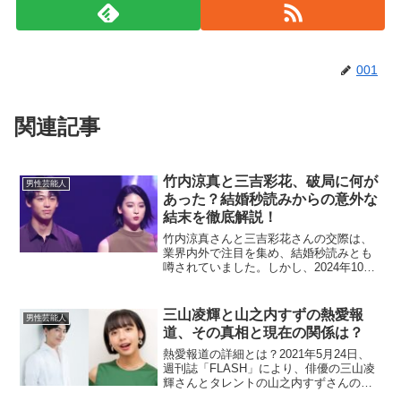
001
関連記事
竹内涼真と三吉彩花、破局に何が
男性芸能人
あった？結婚秒読みからの意外な
結末を徹底解説！
竹内涼真さんと三吉彩花さんの交際は、
業界内外で注目を集め、結婚秒読みとも
噂されていました。しかし、2024年10月
に破局が報じられたことで、驚きととも
にその理由に関心が集まっています。こ
の記事では、2人が破局に至った背景や、
三山凌輝と山之内すずの熱愛報
男性芸能人
それぞれの現在の...
道、その真相と現在の関係は？
熱愛報道の詳細とは？2021年5月24日、
週刊誌「FLASH」により、俳優の三山凌
輝さんとタレントの山之内すずさんの熱
愛が報じられ、大きな注目を集めまし