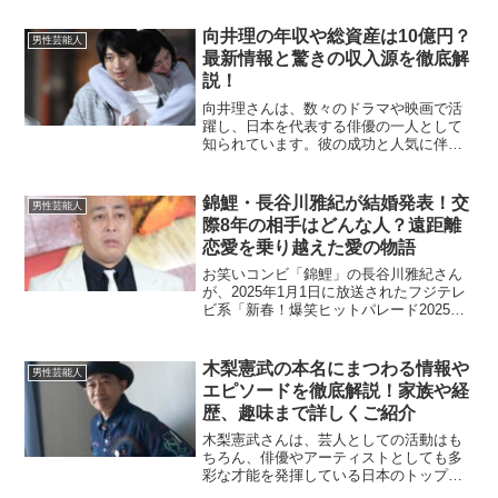
た。記事では、三山さんが山之内さんの
自宅マンションに3日連続で宿泊していた
向井理の年収や総資産は10億円？
男性芸能人
ことや、二人が...
最新情報と驚きの収入源を徹底解
説！
向井理さんは、数々のドラマや映画で活
躍し、日本を代表する俳優の一人として
知られています。彼の成功と人気に伴
い、年収や総資産に関心を持つ方も多い
のではないでしょうか。この記事では、
向井理さんの年収や総資産について、予
錦鯉・長谷川雅紀が結婚発表！交
男性芸能人
想を含めて詳しく解説してい...
際8年の相手はどんな人？遠距離
恋愛を乗り越えた愛の物語
お笑いコンビ「錦鯉」の長谷川雅紀さん
が、2025年1月1日に放送されたフジテレ
ビ系「新春！爆笑ヒットパレード2025」
で結婚を発表しました。芸人としての成
功を収めた長谷川さんが、8年間の交際を
実らせ結婚に至ったことは、多くのファ
木梨憲武の本名にまつわる情報や
男性芸能人
ンや関係者を...
エピソードを徹底解説！家族や経
歴、趣味まで詳しくご紹介
木梨憲武さんは、芸人としての活動はも
ちろん、俳優やアーティストとしても多
彩な才能を発揮している日本のトップタ
レントです。本名についても広く知られ