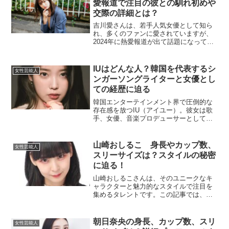
愛報道で注目の彼との馴れ初めや
交際の詳細とは？
吉川愛さんは、若手人気女優として知ら
れ、多くのファンに愛されていますが、
2024年に熱愛報道が出て話題になってい
ます。この記事では、吉川愛さんと彼氏
との関係についての詳細や馴れ初め、交
際の背景について紹介していきます。吉
IUはどんな人？韓国を代表するシ
女性芸能人
川愛の熱愛報道とは？...
ンガーソングライターと女優とし
ての経歴に迫る
韓国エンターテインメント界で圧倒的な
存在感を放つIU（アイユー）。彼女は歌
手、女優、音楽プロデューサーとして多
彩な才能を発揮しています。今回は、IU
の本名「イ・ジウン」から始まる彼女の
経歴に焦点を当て、その魅力を深掘りし
山崎おしるこ 身長やカップ数、
女性芸能人
ます。IUの本名は何...
スリーサイズは？スタイルの秘密
に迫る！
山崎おしるこさんは、そのユニークなキ
ャラクターと魅力的なスタイルで注目を
集めるタレントです。この記事では、山
崎おしるこさんの身長、カップ数、スリ
ーサイズ、そしてスタイルの特徴につい
て詳しく掘り下げていきます。彼女の魅
朝日奈央の身長、カップ数、スリ
女性芸能人
力に迫ることで、さらに応...