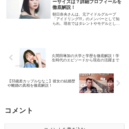
ーサイズは？詳細プロフィールを
徹底解説！
朝日奈央さんは、元アイドルグループ
「アイドリング!!!」のメンバーとして知
られ、現在ではタレントやモデルとして
幅広く活動を展開しています。その明る
くポジティブなキャラクターや抜群のス
タイルで多くのファンに愛されている彼
女のプロフィールについ...
久間田琳加の大学と学歴を徹底解説！学
生時代のエピソードから現在の活躍まで
【33歳差カップルななこ】彼女の結婚歴
や離婚の真相を徹底解説！
コメント