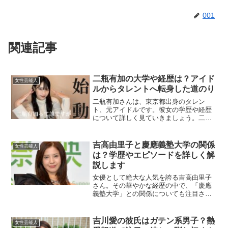
001
関連記事
二瓶有加の大学や経歴は？アイド
女性芸能人
ルからタレントへ転身した道のり
二瓶有加さんは、東京都出身のタレン
ト、元アイドルです。彼女の学歴や経歴
について詳しく見ていきましょう。二瓶
有加の大学はどこ？二瓶有加さんは、明
星大学経済学部に通われていました。大
学時代は、インカレ（他大学の学生も参
吉高由里子と慶應義塾大学の関係
女性芸能人
加可能なサークル）でダンス...
は？学歴やエピソードを詳しく解
説します
女優として絶大な人気を誇る吉高由里子
さん。その華やかな経歴の中で、「慶應
義塾大学」との関係についても注目され
ています。この記事では、吉高由里子さ
んの学歴や慶應義塾大学とのつながりに
ついて、わかりやすく解説します。見逃
吉川愛の彼氏はガテン系男子？熱
女性芸能人
せないエピソードを詳しく...