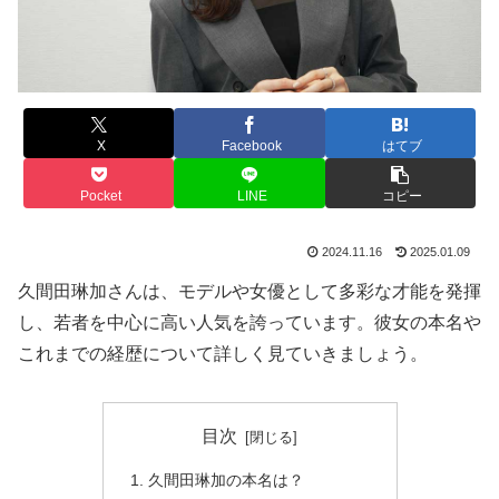
X
Facebook
はてブ
Pocket
LINE
コピー
2024.11.16
2025.01.09
久間田琳加さんは、モデルや女優として多彩な才能を発揮
し、若者を中心に高い人気を誇っています。彼女の本名や
これまでの経歴について詳しく見ていきましょう。
目次
久間田琳加の本名は？