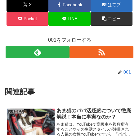
X
Facebook
はてブ
Pocket
LINE
コピー
001をフォローする
001
関連記事
あま猫のパパ活疑惑について徹底
女性芸能人
解説！本当に事実なのか？
あま猫は、YouTubeで高級車を複数所有
することやその生活スタイルが注目され
る人気の女性YouTuberですが、「パパ