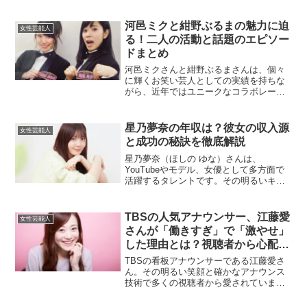
活」をしているのではないかという噂が
一部でささやかれています。この記事で
は、彼女の成功の背景やパパ活疑惑の真
河邑ミクと紺野ぶるまの魅力に迫
女性芸能人
相に迫ってみ...
る！二人の活動と話題のエピソー
ドまとめ
河邑ミクさんと紺野ぶるまさんは、個々
に輝くお笑い芸人としての実績を持ちな
がら、近年ではユニークなコラボレーシ
ョンでも注目されています。本記事で
は、二人の活動や魅力、最新情報を深掘
りしつつ、彼女たちの共通点や面白さを
星乃夢奈の年収は？彼女の収入源
女性芸能人
解説します。河邑ミクとはど...
と成功の秘訣を徹底解説
星乃夢奈（ほしの ゆな）さんは、
YouTubeやモデル、女優として多方面で
活躍するタレントです。その明るいキャ
ラクターやマルチな才能で多くのファン
を魅了し、現在も注目を集め続けていま
す。彼女の年収や収入源、さらに成功の
TBSの人気アナウンサー、江藤愛
女性芸能人
秘訣について詳しくご紹...
さんが「働きすぎ」で「激やせ」
した理由とは？視聴者から心配の
声が続出
TBSの看板アナウンサーである江藤愛さ
ん。その明るい笑顔と確かなアナウンス
技術で多くの視聴者から愛されていま
す。しかし、近年「痩せた」「やつれ
た」との声が上がり、彼女の健康を心配