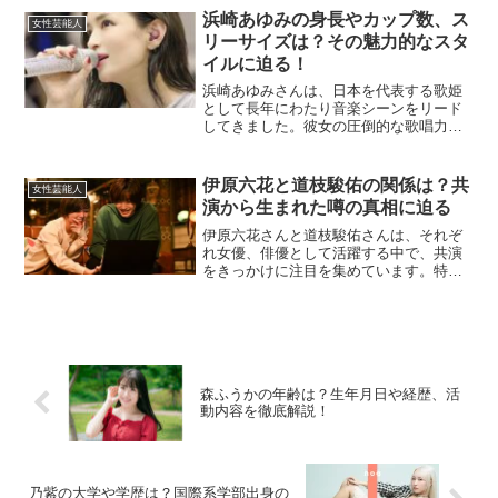
する人々が増えています。背景には、彼
浜崎あゆみの身長やカップ数、ス
女性芸能人
女の多忙なスケジュールが影...
リーサイズは？その魅力的なスタ
イルに迫る！
浜崎あゆみさんは、日本を代表する歌姫
として長年にわたり音楽シーンをリード
してきました。彼女の圧倒的な歌唱力や
存在感だけでなく、そのスタイルの良さ
も注目されています。本記事では、彼女
の身長やカップ数、スリーサイズといっ
伊原六花と道枝駿佑の関係は？共
女性芸能人
た情報に加え、スタイル維...
演から生まれた噂の真相に迫る
伊原六花さんと道枝駿佑さんは、それぞ
れ女優、俳優として活躍する中で、共演
をきっかけに注目を集めています。特に
ドラマ『マイ・セカンド・アオハル』で
の共演を機に、その関係性についてさま
ざまな噂が広まりました。この記事で
は、二人の共演の内容やエピ...
森ふうかの年齢は？生年月日や経歴、活
動内容を徹底解説！
乃紫の大学や学歴は？国際系学部出身の