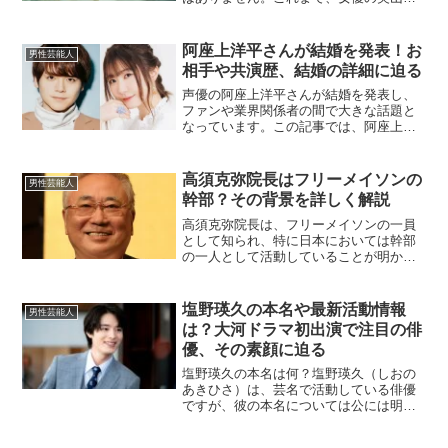
恋さんや足立梨花さんなど、共演者との
熱愛が噂されてきましたが、どれも信憑
性のある証拠はなく、噂にとどまってい
阿座上洋平さんが結婚を発表！お
男性芸能人
ます【32】【33】。ま...
相手や共演歴、結婚の詳細に迫る
声優の阿座上洋平さんが結婚を発表し、
ファンや業界関係者の間で大きな話題と
なっています。この記事では、阿座上さ
んの結婚相手や結婚に至るまでの経緯、
共演作品などについて詳しくご紹介しま
す。阿座上さんと大和田さんのこれまで
高須克弥院長はフリーメイソンの
男性芸能人
の活動や二人の関係性につ...
幹部？その背景を詳しく解説
高須克弥院長は、フリーメイソンの一員
として知られ、特に日本においては幹部
の一人として活動していることが明かさ
れています。今回は、高須院長がどのよ
うにしてフリーメイソンに関わるように
なったのか、またその活動内容や背景に
塩野瑛久の本名や最新活動情報
男性芸能人
ついて詳しく見ていきます...
は？大河ドラマ初出演で注目の俳
優、その素顔に迫る
塩野瑛久の本名は何？塩野瑛久（しおの
あきひさ）は、芸名で活動している俳優
ですが、彼の本名については公には明か
されていません。これまでの芸能活動を
通じて、あくまで塩野瑛久としての名前