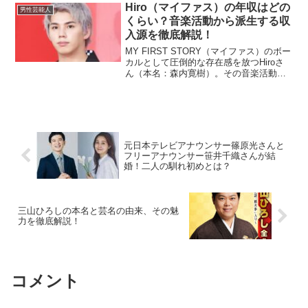
で親しまれてきました。大河ドラマに初
Hiro（マイファス）の年収はどの
男性芸能人
出演！その役どころは？...
くらい？音楽活動から派生する収
入源を徹底解説！
MY FIRST STORY（マイファス）のボー
カルとして圧倒的な存在感を放つHiroさ
ん（本名：森内寛樹）。その音楽活動を
中心に幅広い分野で活躍しています。
Hiroさんの年収は、彼の成功の裏側をう
かがう上で非常に興味深いポイントで
す。本記...
元日本テレビアナウンサー篠原光さんと
フリーアナウンサー笹井千織さんが結
婚！二人の馴れ初めとは？
三山ひろしの本名と芸名の由来、その魅
力を徹底解説！
コメント