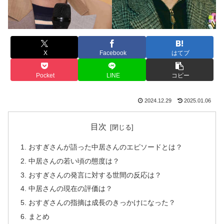
X
Facebook
はてブ
Pocket
LINE
コピー
2024.12.29
2025.01.06
目次
おすぎさんが語った中居さんのエピソードとは？
中居さんの若い頃の態度は？
おすぎさんの発言に対する世間の反応は？
中居さんの現在の評価は？
おすぎさんの指摘は成長のきっかけになった？
まとめ