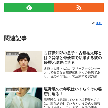
001
関連記事
古舘伊知郎の息子・古舘祐太郎と
男性芸能人
は？音楽と俳優業で活躍する彼の
経歴と現在に迫る
古舘祐太郎さんは、フリーアナウンサー
として著名な古舘伊知郎さんの長男であ
り、音楽や俳優として活動する実力派で
す。父である古舘伊知郎さんの影響を受
けつつも、自らの独自の道を切り開いて
きました。この記事では、古舘祐太郎さ
塩野瑛久の年収はいくら？その秘
男性芸能人
んの経歴や家族との関係、...
密に迫る！
塩野瑛久は結婚している？塩野瑛久さん
は、現在結婚しているという公式な情報
はありません。これまで、女優の美山加