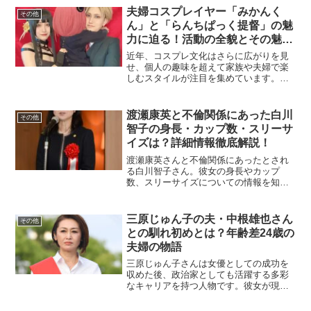
控訴審では無罪判決が言い渡されまし
夫婦コスプレイヤー「みかんく
その他
た。この判決をめぐ...
ん」と「らんちぱっく提督」の魅
力に迫る！活動の全貌とその魅力
とは？
近年、コスプレ文化はさらに広がりを見
せ、個人の趣味を超えて家族や夫婦で楽
しむスタイルが注目を集めています。そ
の中で、夫婦で活動するコスプレイヤー
「みかんくん」と「らんちぱっく提督」
は、クオリティの高い作品と独自の表現
渡瀬康英と不倫関係にあった白川
その他
力で多くのファンを魅了し...
智子の身長・カップ数・スリーサ
イズは？詳細情報徹底解説！
渡瀬康英さんと不倫関係にあったとされ
る白川智子さん。彼女の身長やカップ
数、スリーサイズについての情報を知り
たいという方も多いのではないでしょう
か。この記事では、彼女の外見に関する
予想や背景、話題となった不倫関係につ
三原じゅん子の夫・中根雄也さん
その他
いて詳しく掘り下げていきま...
との馴れ初めとは？年齢差24歳の
夫婦の物語
三原じゅん子さんは女優としての成功を
収めた後、政治家としても活躍する多彩
なキャリアを持つ人物です。彼女が現在
の夫・中根雄也さんと出会い、結婚する
までのストーリーは多くの人々にとって