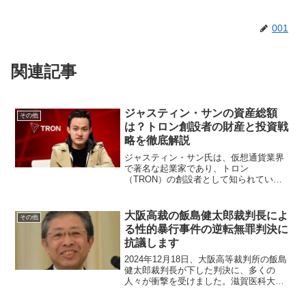
001
関連記事
ジャスティン・サンの資産総額
その他
は？トロン創設者の財産と投資戦
略を徹底解説
ジャスティン・サン氏は、仮想通貨業界
で著名な起業家であり、トロン
（TRON）の創設者として知られていま
す。その斬新なビジョンと積極的な投資
活動により、彼は多額の資産を築いてい
ます。本記事では、ジャスティン・サン
大阪高裁の飯島健太郎裁判長によ
その他
氏の資産総額やその内訳、投資戦...
る性的暴行事件の逆転無罪判決に
抗議します
2024年12月18日、大阪高等裁判所の飯島
健太郎裁判長が下した判決に、多くの
人々が衝撃を受けました。滋賀医科大学
の男子学生2人による性的暴行事件で、1
審では有罪判決が下されていましたが、