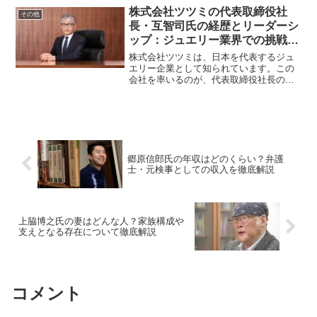
興味深いものです。この記事では、三原
株式会社ツツミの代表取締役社
その他
じゅん子さんと中根雄也さ...
長・互智司氏の経歴とリーダーシ
ップ：ジュエリー業界での挑戦と
成果
株式会社ツツミは、日本を代表するジュ
エリー企業として知られています。この
会社を率いるのが、代表取締役社長の互
智司氏です。彼がどのような経歴を持
ち、どのようにして現在の地位に至った
のか、またそのリーダーシップの特徴に
ついて詳しく解説します。互...
郷原信郎氏の年収はどのくらい？弁護
士・元検事としての収入を徹底解説
上脇博之氏の妻はどんな人？家族構成や
支えとなる存在について徹底解説
コメント