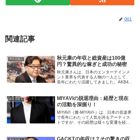
001
関連記事
秋元康の年収と総資産は100億
男性芸能人
円？驚異的な稼ぎと成功の秘密
秋元康さんは、日本のエンターテインメ
ント業界を代表する人物の一人として、
長年にわたり活躍してきました。AKB48
グループをはじめ、数多くのアイドルグ
ループのプロデューサーとしての成功に
より、その経済力は非常に大きなものと
MIYAVIの脱退理由：経歴と現在
男性芸能人
なっています。この記...
の活動を深掘り！
MIYAVI（雅-MIYAVI-）は、日本の音楽界
で長年にわたって人気を誇るアーティス
トですが、その経歴は様々な変遷を経て
きました。特にバンド活動に関しては、
いくつかの理由で脱退や再編が行われて
います。本記事では、彼が参加していた
GACKTの年収は？その驚きの収
男性芸能人