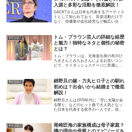
バンドの脱...
入源と多彩な活動を徹底解説！
GACKTさんは日本を代表するアーティス
トとして知られており、音楽活動だけで
なく、俳優業や会社経営など幅広い分野
で活躍しています。その華やかなライフ
スタイルや多才な活動ぶりから、彼の年
収や資産に関心を持つ方も多いでしょ
トム・ブラウン芸人の詳細な経歴
男性芸能人
う。この記事では、GA...
と魅力！独特なネタと個性の秘密
とは？
トム・ブラウンは、北海道出身の布川ひ
ろきさんとみちおさんによるお笑いコン
ビで、ケイダッシュステージに所属して
います。独特なネタやユニークなキャラ
クターで注目を集め、幅広い世代のファ
ンを魅了しています。この記事では、ト
錦野旦の嫁・力丸ヒロ子との馴れ
男性芸能人
ム・ブラウンの結成のきっ...
初めは？出会いから結婚まで徹底
解説！
錦野旦さんは1970年代に「空に太陽があ
る限り」などのヒット曲で大人気となっ
た日本を代表する歌手の一人です。現在
も精力的に活動を続ける錦野旦さんです
が、彼のプライベート、とりわけ妻であ
る力丸ヒロ子さんとの関係や馴れ初めに
尾崎匠海の家族構成は母子家庭？
男性芸能人
ついて興味を持つ方は...
噂の理由や母親とのエピソードを