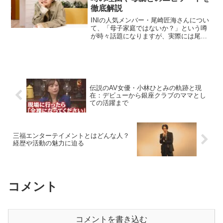
徹底解説
INIの人気メンバー・尾崎匠海さんについ
て、「母子家庭ではないか？」という噂
が時々話題になりますが、実際には尾崎
さんは母子家庭ではありません。ここで
は、尾崎匠海さんの家族についてや、母
子家庭と噂された理由について詳しく紹
介していきます。尾崎...
伝説のAV女優・小林ひとみの軌跡と現
在：デビューから銀座クラブのママとし
ての活躍まで
三福エンターテイメントとはどんな人？
経歴や活動の魅力に迫る
コメント
コメントを書き込む