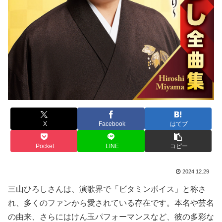
X
Facebook
はてブ
Pocket
LINE
コピー
2024.12.29
三山ひろしさんは、演歌界で「ビタミンボイス」と称さ
れ、多くのファンから愛されている存在です。本名や芸名
の由来、さらにはけん玉パフォーマンスなど、彼の多彩な