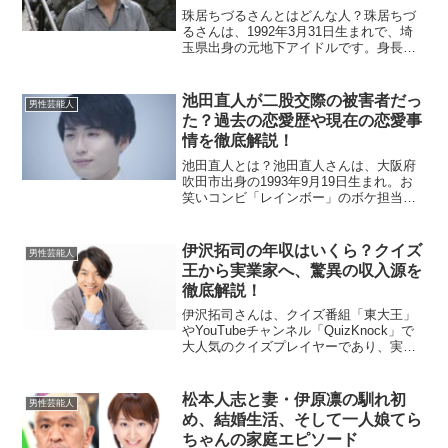
珠居ちづるさんとはどんな人？珠居ちづ
るさんは、1992年3月31日生まれで、埼
玉県出身の元地下アイドルです。身長
150cm、血液型はB型というプロフィール
を持ち、以前は地下アイドルグループ
「Nyan7」のリーダーとして活動してい
池田直人が二股交際の被害者だっ
男性芸能人
ました。また...
た？過去の恋愛歴や現在の恋愛事
情を徹底解説！
池田直人とは？池田直人さんは、大阪府
吹田市出身の1993年9月19日生まれ。お
笑いコンビ「レインボー」のボケ担当と
して活躍しています。池田さんはその柔
らかなトークと個性的なキャラクターで
多くのファンを持ち、バラエティ番組や
伊沢拓司の年収はいくら？クイズ
男性芸能人
YouTubeでも...
王から実業家へ、驚異の収入源を
徹底解説！
伊沢拓司さんは、クイズ番組「東大王」
やYouTubeチャンネル「QuizKnock」で
大人気のクイズプレイヤーであり、実業
家としても成功を収めています。この記
事では、彼の年収や収入源について詳し
く解説します。伊沢拓司の年収はどれく
松本人志と妻・伊原凛の馴れ初
男性芸能人
らい？伊沢...
め、結婚生活、そして一人娘てら
ちゃんの家庭エピソード