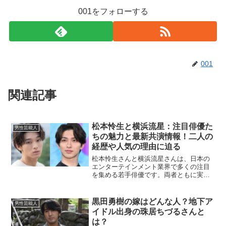
001をフォローする
001
関連記事
松本怜生と横浜流星：注目俳優た
男性芸能人
ちの魅力と最新共演情報！二人の
経歴や人気の理由に迫る
松本怜生さんと横浜流星さんは、日本の
エンターテインメント業界で多くの注目
を集める若手俳優です。両者ともに実力
派であり、幅広い世代から支持されてい
ます。今回は、そんな二人のプロフィー
ルや共演作、そしてそれぞれの魅力につ
黒田勇樹の嫁はどんな人？地下ア
男性芸能人
いて詳しくご紹介します。...
イドル出身の珠居ちづるさんと
は？