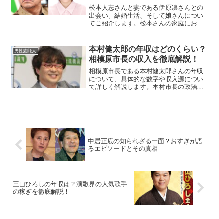
松本人志さんと妻である伊原凛さんとの
出会い、結婚生活、そして娘さんについ
てご紹介します。松本さんの家庭におけ
るエピソードは、彼の人間的な一面が垣
間見えるものであり、ファンにとっても
興味深いものとなっています。松本人志
本村健太郎の年収はどのくらい？
男性芸能人
と妻・伊原凛さんの馴れ初...
相模原市長の収入を徹底解説！
相模原市長である本村健太郎さんの年収
について、具体的な数字や収入源につい
て詳しく解説します。本村市長の政治家
としての背景や活動も交えながら、収入
面について深掘りしていきます。本村健
太郎とはどんな人物？本村健太郎さん
は、2019年から相模原市...
中居正広の知られざる一面？おすぎが語
るエピソードとその真相
三山ひろしの年収は？演歌界の人気歌手
の稼ぎを徹底解説！