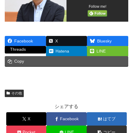
Follow me!
Facebook
X
Bluesky
Threads
Hatena
LINE
Copy
その他
シェアする
X
Facebook
はてブ
Pocket
LINE
コピー