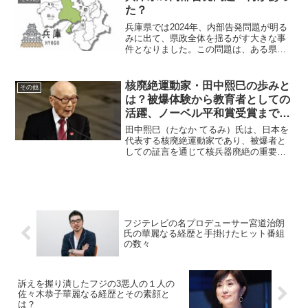
底解説します。香川元太郎...
た？
兵庫県では2024年、内部告発問題が明る
みに出て、県政全体を揺るがす大きな事
件となりました。この問題は、ある県職
員が匿名で知事や幹部の行動を批判する
文書を送付したことに端を発していま
す。内部告発は県内外で議論を呼び、県
核廃絶運動家・田中熙巳の歩みと
その他
の対応や透明性が問われ...
は？被爆体験から教育者としての
活躍、ノーベル平和賞受賞まで詳
しく解説！
田中熙巳（たなか てるみ）氏は、日本を
代表する核廃絶運動家であり、被爆者と
しての証言を通じて核兵器廃絶の重要性
を訴え続けています。2024年には、日本
原水爆被害者団体協議会（被団協）の代
表委員としてノーベル平和賞を受賞しま
した。その生涯は、...
フジテレビの名プロデューサー宮道治朗
氏の華麗なる経歴と手掛けたヒット番組
の数々
訴えを握り潰したフジの3悪人の１人の
佐々木恭子華麗なる経歴とその素顔と
は？