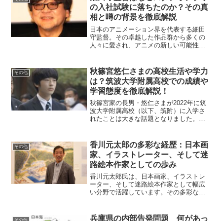
組、彼が残した功績につい...
の入社試験に落ちたのか？その真
相と噂の背景を徹底解説
日本のアニメーション界を代表する細田
守監督。その卓越した作品群から多くの
人々に愛され、アニメの新しい可能性を
広げてきました。しかし、彼がスタジオ
ジブリの入社試験に落ちたという意外な
エピソードは、多くのファンを驚かせま
秋篠宮悠仁さまの高校生活や学力
その他
した。この話がなぜ語り継...
は？筑波大学附属高校での成績や
学習態度を徹底解説！
秋篠宮家の長男・悠仁さまが2022年に筑
波大学附属高校（以下、筑附）に入学さ
れたことは大きな話題となりました。同
校は偏差値75以上の超進学校として知ら
れ、多くの東大合格者を輩出していま
す。しかし、その中で悠仁さまの学力や
香川元太郎の多彩な経歴：日本画
その他
成績に関する報道には...
家、イラストレーター、そして迷
路絵本作家としての歩み
香川元太郎氏は、日本画家、イラストレ
ーター、そして迷路絵本作家として幅広
い分野で活躍しています。その多彩な経
歴は、どのような道のりを経て築かれた
のでしょうか？この記事では、香川氏の
人生と活動に焦点を当て、その魅力を徹
兵庫県の内部告発問題 何があっ
その他