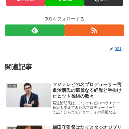
001をフォローする
001
関連記事
フジテレビの名プロデューサー宮
その他
道治朗氏の華麗なる経歴と手掛け
たヒット番組の数々
宮道治朗氏は、フジテレビのバラエティ
番組を支えてきた名プロデューサーとし
て広く知られています。その華麗なる経
歴と手掛けた数々のヒット番組は、多く
の視聴者に愛されてきました。本記事で
は、宮道氏の経歴やプロデュースした番
細田守監督はなぜスタジオジブリ
その他