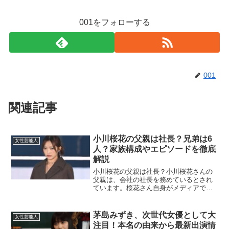
001をフォローする
001
関連記事
小川桜花の父親は社長？兄弟は6
女性芸能人
人？家族構成やエピソードを徹底
解説
小川桜花の父親は社長？小川桜花さんの
父親は、会社の社長を務めているとされ
ています。桜花さん自身がメディアで
「父親は会社経営者」と話していること
から、これは事実と考えられます。ただ
し、父親が経営する会社の名前や具体的
茅島みずき、次世代女優として大
女性芸能人
な業種については明かされて...
注目！本名の由来から最新出演情