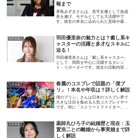
報まで
茅島みずきさんは、若手女優として急成
長を遂げ、モデルとしても大活躍中で
す。彼女の本名に込められた意味や最新
の出演情報、さらには話題の『推しの
子』実写版での抜擢について詳しく解説
していきます。茅島みずきの本名の由来
羽田優里奈の魅力とは？癒し系キ
女性芸能人
とは？茅島みずきさんの名前は...
ャスターの活躍と多才なスキルに
迫る！
羽田優里奈さんは「癒し系キャスター」
として、関西を中心に活躍するタレン
ト・リポーターです。彼女の活動内容や
特徴的なキャリアをもとに、羽田優里奈
さんの魅力とその多才なスキルについて
ご紹介します。羽田優里奈さんはどんな
春麗のコスプレで話題の「僕プ
女性芸能人
タレント？羽田優里奈さんは...
リ」！本名や年収は？詳しく解説
僕のプリン」さんは日本のコスプレ界で
大きな注目を集める人気コスプレイヤー
です。特に「ストリートファイター」の
キャラクター、春麗のコスプレで有名
で、その完成度の高さが話題となってい
ます。彼女のコスプレは単なる再現に留
薬師丸ひろ子の結婚歴と現在：玉
女性芸能人
まらず、キャラクターの持つ...
置浩二との離婚から事実婚まで詳
しく解説