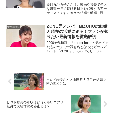
薬師丸ひろ子さんは、映画や音楽で多大
な影響を与え続ける日本を代表するアー
ティストです。彼女の結婚や離婚、現在
のパートナーとの関係について、多くの
ファンが関心を寄せています。本記事で
は、薬師丸ひろ子さんの結婚生活の全貌
ZONE元メンバーMIZUHOの結婚
女性芸能人
と現在の生活について詳し...
と現在の活動に迫る！ファンが知
りたい最新情報を徹底解説
2000年代初頭に「secret base 〜君がくれ
たもの〜」で一躍有名となったガールズ
バンド「ZONE」。その中でもドラム担
当で、リーダーとしてグループを牽引し
たMIZUHOさん（本名：斉藤瑞穂）は、
バンド解散後に芸能界を引退し、静か
な...
ヒロド歩美さんと山田哲人選手が結婚？
噂の真相とは
ヒロド歩美の年収はどれくらい？フリー
転身で大幅増収の秘密とは？