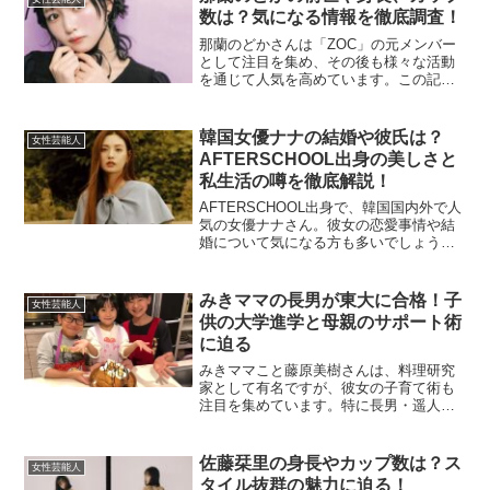
数は？気になる情報を徹底調査！
那蘭のどかさんは「ZOC」の元メンバー
として注目を集め、その後も様々な活動
を通じて人気を高めています。この記事
では、彼女の前世や身長、カップ数に関
する情報を掘り下げていきます。那蘭の
どかの前世とは？那蘭のどかさんの「前
韓国女優ナナの結婚や彼氏は？
女性芸能人
世」について、ネット上...
AFTERSCHOOL出身の美しさと
私生活の噂を徹底解説！
AFTERSCHOOL出身で、韓国国内外で人
気の女優ナナさん。彼女の恋愛事情や結
婚について気になる方も多いでしょう。
今回は、ナナさんの彼氏や結婚に関する
噂についてご紹介します。ナナは結婚し
ているの？ナナさんの結婚についての公
みきママの長男が東大に合格！子
女性芸能人
式発表は今のとこ...
供の大学進学と母親のサポート術
に迫る
みきママこと藤原美樹さんは、料理研究
家として有名ですが、彼女の子育て術も
注目を集めています。特に長男・遥人さ
んが東京大学に合格したことは、多くの
母親に勇気とインスピレーションを与え
ました。今回は、みきママの子育ての中
佐藤栞里の身長やカップ数は？ス
女性芸能人
でどのように子供の大学進...
タイル抜群の魅力に迫る！