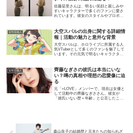
佐藤栞里さんは、明るい笑顔と親しみや
すいキャラクターで多くのファンに愛さ
れています。彼女のスタイルやプロポー
ションについても多くの人が興味を持っ
ているようです。今回は、佐藤栞里さん
の身長やカップ数について掘り下げてい
大空スバルの出身に関する詳細情
女性芸能人
きたいと思います。佐藤栞...
報｜活動の魅力と意外な背景
大空スバルは、ホロライブに所属する人
気VTuberとして多くのファンを魅了して
います。その元気で明るいキャラクター
やギャップのある一面で愛されている彼
女について、「出身」という視点から掘
り下げてご紹介します。大空スバルの出
齊藤なぎさの彼氏は本当にいな
女性芸能人
身地はどこ？大空ス...
い？噂の真相や理想の恋愛像に迫
る
元「=LOVE」メンバーで、現在は女優と
して活動中の齊藤なぎささん。彼女が
「彼氏いない歴＝年齢」と公言したこと
から、ファンの間で話題となっていま
す。この記事では、齊藤なぎささんの彼
氏についての噂や、彼女の理想の恋愛観
を紹介していきます。齊藤...
森山良子の結婚歴と元夫たちの知られざ