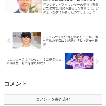
元フジテレビアナウンサーの長谷川豊氏
が2012年に同局を退社した背景には、ど
のような事情があったのでしょうか？そ
の詳細と彼のその後の活動について詳し
く見ていきます。長谷川豊氏のフジテレ
ビ退社の経緯とは？長谷川氏は1999年に
フジテレビに入社...
テラスハウスで注目を集めたモデル、岡
本至恩の年収は？経歴や活動内容から推
測！
しなこの本名は「ひなこ」？活動名の由
来や経歴、魅力を徹底解説！
コメント
コメントを書き込む