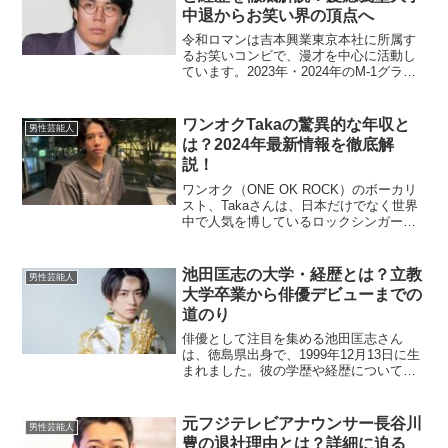
中退からお笑い界の頂点へ
令和ロマンは吉本興業東京本社に所属す
るお笑いコンビで、漫才を中心に活動し
ています。2023年・2024年のM-1グラン
プリを制し、ABCお笑いグランプリでも
優勝するなど、若手ながらもお笑い界で
大きな注目を浴びています。その中で
ワンオクTakaの驚異的な年収と
男性芸能人
も、ボケ担当の...
は？2024年最新情報を徹底解
説！
ワンオク（ONE OK ROCK）のボーカリ
スト、Takaさんは、日本だけでなく世界
中で人気を博しているロックシンガーで
す。彼の音楽活動は年々広がり、収入も
大幅に増加しています。この記事では、
Takaさんの年収や収入源、彼の生活スタ
池田匡志の大学・経歴とは？立教
男性芸能人
イルにつ...
大学卒業から俳優デビューまでの
道のり
俳優として注目を集める池田匡志さん
は、徳島県出身で、1999年12月13日に生
まれました。彼の学歴や経歴について、
詳しく見ていきましょう。池田さんのこ
れまでの道のりには、彼の努力と情熱が
詰まっています。池田匡志の出身大学は
元フジテレビアナウンサー長谷川
男性芸能人
どこ？池田匡志さん...
豊の退社理由とは？詳細に迫る