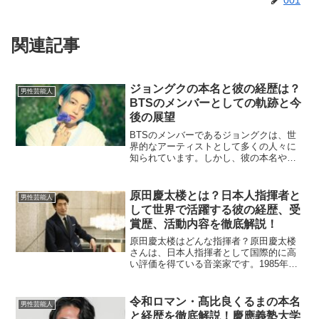
001
関連記事
ジョングクの本名と彼の経歴は？
男性芸能人
BTSのメンバーとしての軌跡と今
後の展望
BTSのメンバーであるジョングクは、世
界的なアーティストとして多くの人々に
知られています。しかし、彼の本名や彼
がどのような道を歩んできたのかについ
ては、詳しく知らない方もいるかもしれ
ません。この記事では、ジョングクの本
原田慶太楼とは？日本人指揮者と
男性芸能人
名や経歴に焦点を当て、...
して世界で活躍する彼の経歴、受
賞歴、活動内容を徹底解説！
原田慶太楼はどんな指揮者？原田慶太楼
さんは、日本人指揮者として国際的に高
い評価を得ている音楽家です。1985年に
東京で生まれた彼は、アメリカや日本で
積極的に活動し、オーケストラやオペラ
の指揮者として数々の実績を積んできま
令和ロマン・髙比良くるまの本名
男性芸能人
した。シンシナティ交...
と経歴を徹底解説！慶應義塾大学