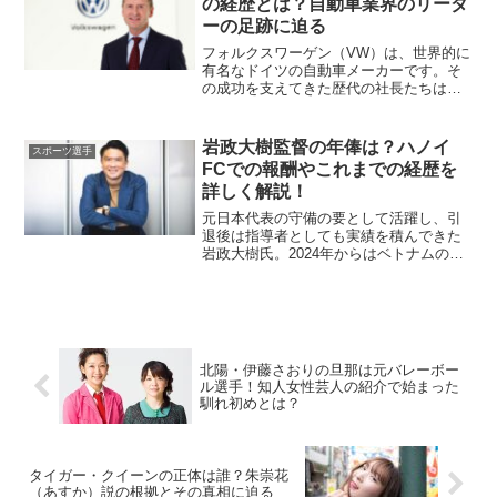
の経歴とは？自動車業界のリーダ
ーの足跡に迫る
フォルクスワーゲン（VW）は、世界的に
有名なドイツの自動車メーカーです。そ
の成功を支えてきた歴代の社長たちはど
のような経歴を持ち、どのようなビジョ
ンで会社を率いてきたのでしょうか？こ
の記事では、フォルクスワーゲン社長た
岩政大樹監督の年俸は？ハノイ
スポーツ選手
ちの経歴や取り組み、未...
FCでの報酬やこれまでの経歴を
詳しく解説！
元日本代表の守備の要として活躍し、引
退後は指導者としても実績を積んできた
岩政大樹氏。2024年からはベトナムの名
門クラブ、ハノイFCの監督に就任しまし
た。新天地での年俸や契約内容が気にな
るところです。この記事では、年俸予想
を中心に、これまで...
北陽・伊藤さおりの旦那は元バレーボー
ル選手！知人女性芸人の紹介で始まった
馴れ初めとは？
タイガー・クイーンの正体は誰？朱崇花
（あすか）説の根拠とその真相に迫る