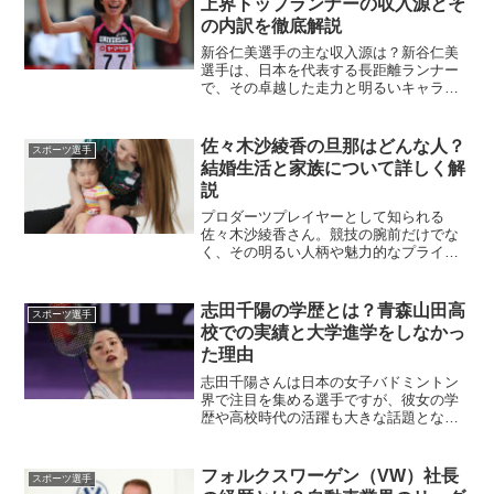
上界トップランナーの収入源とそ
の内訳を徹底解説
新谷仁美選手の主な収入源は？新谷仁美
選手は、日本を代表する長距離ランナー
で、その卓越した走力と明るいキャラク
ターで多くのファンを魅了しています。
そんな彼女の年収はどのくらいなのでし
ょうか？今回は、新谷選手の収入源やそ
佐々木沙綾香の旦那はどんな人？
スポーツ選手
の内訳について詳しく解説...
結婚生活と家族について詳しく解
説
プロダーツプレイヤーとして知られる
佐々木沙綾香さん。競技の腕前だけでな
く、その明るい人柄や魅力的なプライベ
ートも注目されています。特に旦那様や
結婚生活、家族についての話題には多く
の関心が寄せられています。この記事で
志田千陽の学歴とは？青森山田高
スポーツ選手
は、佐々木沙綾香さんの旦那...
校での実績と大学進学をしなかっ
た理由
志田千陽さんは日本の女子バドミントン
界で注目を集める選手ですが、彼女の学
歴や高校時代の活躍も大きな話題となっ
ています。ここでは、志田さんの学歴と
彼女がどのようにしてバドミントン選手
として成長していったのかをご紹介しま
フォルクスワーゲン（VW）社長
スポーツ選手
す。志田千陽さんの高校は...