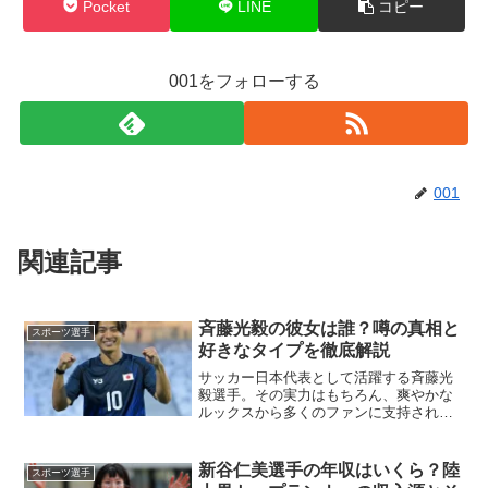
Pocket
LINE
コピー
001をフォローする
001
関連記事
斉藤光毅の彼女は誰？噂の真相と
スポーツ選手
好きなタイプを徹底解説
サッカー日本代表として活躍する斉藤光
毅選手。その実力はもちろん、爽やかな
ルックスから多くのファンに支持されて
います。そんな斉藤選手の恋愛事情につ
いて、気になる方も多いのではないでし
ょうか。今回は、斉藤光毅選手の彼女に
新谷仁美選手の年収はいくら？陸
スポーツ選手
関する噂や好きなタイプに...