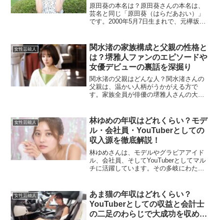
原田葵の本名は？原田葵さんの本名は、
芸名と同じ「原田葵（はらだあおい）」
です。2000年5月7日生まれで、元欅坂46
のメンバーとして活躍し、現在はフジテ
レビのアナウンサーとして活動していま
す。原田葵さんの年収はどれくらい？具
関水渚の家族構成と父親の性格と
女性芸能人
体的な年収は公表...
は？堺雅人ファンのエピソードや
女優デビューの裏話を深掘り
関水渚の父親はどんな人？関水渚さんの
父親は、温かい人柄がうかがえる方で
す。家族全員が俳優の堺雅人さんの大フ
ァンで、特にお父様は堺雅人さんに憧れ
ているというエピソードがあります。娘
である関水渚さんが女優を目指すことに
林ゆめの年収はどれくらい？モデ
女性芸能人
もあまり反対はせず、その理...
ル・会社員・YouTuberとしての
収入源を徹底解説！
林ゆめさんは、モデルやグラビアアイド
ル、会社員、そしてYouTuberとしてマル
チに活躍しています。その多岐にわたる
活動から得られる年収に注目が集まって
います。本記事では、林ゆめさんの収入
の内訳や予想される年収について、詳し
あま猫の年収はどれくらい？
女性芸能人
く解説していきま...
YouTuberとしての収益と会計士
の二足のわらじで大成功を収めた