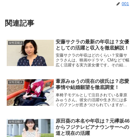
001
関連記事
安藤サクラの最新の年収は？女優
女性芸能人
としての活躍と収入を徹底解説！
安藤サクラの年収はどのくらい？安藤サ
クラさんは、映画やドラマ、CMなどで幅
広く活躍する実力派女優です。その結
果、彼女の年収も高額と予想されます。
2024年の推定年収は約1億5,000万円とさ
れています。これは彼女の出演作品やCM
葦原みゅうの現在の彼氏は？恋愛
女性芸能人
契約、さらに...
事情や結婚願望を徹底調査！
車椅子モデルとして注目されている葦原
みゅうさん。彼女の活躍や生き方には多
くのファンが惹きつけられていますが、
恋愛についても気になるところです。こ
の記事では、「葦原みゅう 彼氏」をキー
ワードに、彼女の現在の恋愛事情や過去
原田葵の本名や年収は？元欅坂46
女性芸能人
のエピソード、結婚願望...
からフジテレビアナウンサーへの
道と現在の活躍