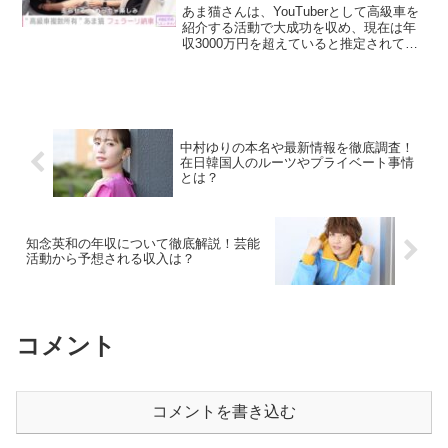
理由とは？
あま猫さんは、YouTuberとして高級車を
紹介する活動で大成功を収め、現在は年
収3000万円を超えていると推定されてい
ます。彼女の経済的成功は、YouTubeで
の収益が主な要因ですが、それに加えて
公認会計士としてのキャリアも大きく貢
献して...
中村ゆりの本名や最新情報を徹底調査！
在日韓国人のルーツやプライベート事情
とは？
知念英和の年収について徹底解説！芸能
活動から予想される収入は？
コメント
コメントを書き込む