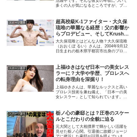
活躍中です。そんな彼女の年収について
多くの人が気になるところですが、プロ
ゴルファーとしての収入は主に試合の獲
得賞金、スポンサー契約料などから成り
立っています。安田祐香の年収はどれく
超高校級K-1ファイター・大久保
スポーツ選手
らい？安田祐香の2023...
琉唯の華麗なる経歴：父の影響か
らプロデビュー、そしてKrush王
者へ
大久保琉唯とはどんな人物？大久保琉唯
（おおくぼ るい）さんは、2004年9月12
日生まれの栃木県宇都宮市出身のプロキ
ックボクサーです。現在はK-1ジム・ウル
フ TEAM ASTERに所属し、白鷗大学教
育学部に在学中です。父親は元プロボク
上福ゆきはなぜ日本一の美女レス
スポーツ選手
サー...
ラーに？大学や学歴、プロレスへ
の転身理由を深掘り！
上福ゆきさんは、華麗なルックスと高い
プロレス技術を兼ね備え、「日本一の美
女レスラー」として知られています。彼
女の経歴や学歴、そしてなぜプロレスラ
ーになったのかに迫ります。上福ゆきの
学歴は？上福ゆきさんは、大学進学につ
栃ノ心の豪邸とは？圧巻のスケー
スポーツ選手
いては詳細が明かされてい...
ルとこだわりの全貌に迫る
元大関として大相撲界で輝かしい活躍を
見せた栃ノ心関。引退後に故郷ジョージ
アに建設した豪邸が話題を呼んでいま