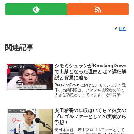
001
関連記事
シモミシュランがBreakingDown
スポーツ選手
で出禁となった理由とは？詳細解
説と背景に迫る
BreakingDownにおけるシモミシュラン選
手の出禁問題は、ファンや視聴者の間で
大きな話題となっています。その背景や
理由、そして今後の展開について詳しく
掘り下げます。シモミシュランとは？シ
モミシュラン（本名：下川晃毅）選手
安田祐香の年収はいくら？彼女の
スポーツ選手
は、大阪府出身...
プロゴルファーとしての実績から
予想！
安田祐香は、若手プロゴルファーとして