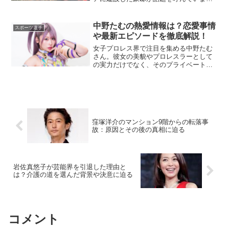
す。その豪邸は、彼の努力と成功を象徴
する存在であり、多くの人々に驚きと羨
望を抱かせています。栃ノ心関の豪邸に
中野たむの熱愛情報は？恋愛事情
スポーツ選手
ついて詳しく解説していきま...
や最新エピソードを徹底解説！
女子プロレス界で注目を集める中野たむ
さん。彼女の美貌やプロレスラーとして
の実力だけでなく、そのプライベートに
も関心が寄せられています。本記事で
は、中野たむさんの熱愛や恋愛事情、そ
して関連するエピソードについて詳しく
解説します。ファン必見の内...
窪塚洋介のマンション9階からの転落事
故：原因とその後の真相に迫る
岩佐真悠子が芸能界を引退した理由と
は？介護の道を選んだ背景や決意に迫る
コメント