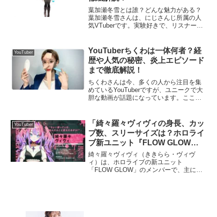
葉加瀬冬雪とは誰？どんな魅力がある？
葉加瀬冬雪さんは、にじさんじ所属の人
気VTuberです。実験好きで、リスナーと
のコミュニケーションを大切にした配信
スタイルが特徴的です。透明感のある声
とフレンドリーな性格で多くのファンを
YouTuberちくわは一体何者？経
YouTuber
魅了しています。ま...
歴や人気の秘密、炎上エピソード
まで徹底解説！
ちくわさんは今、多くの人から注目を集
めているYouTuberですが、ユニークで大
胆な動画が話題になっています。ここで
は、彼女がどんな人物なのか、経歴や活
動の背景、時折巻き起こる炎上について
深掘りしていきます。ちくわさんとは一
「綺々羅々ヴィヴィの身長、カッ
YouTuber
体何者？ちくわさ...
プ数、スリーサイズは？ホロライ
ブ新ユニット『FLOW GLOW』
メンバーのプロフィールに迫る」
綺々羅々ヴィヴィ（ききらら・ヴィヴ
ィ）は、ホロライブの新ユニット
「FLOW GLOW」のメンバーで、主に美
容やメイクを担当しています。この記事
では、綺々羅々ヴィヴィの身長、カップ
数、スリーサイズについて、予想やプロ
フィール情報をもとに紹介し...