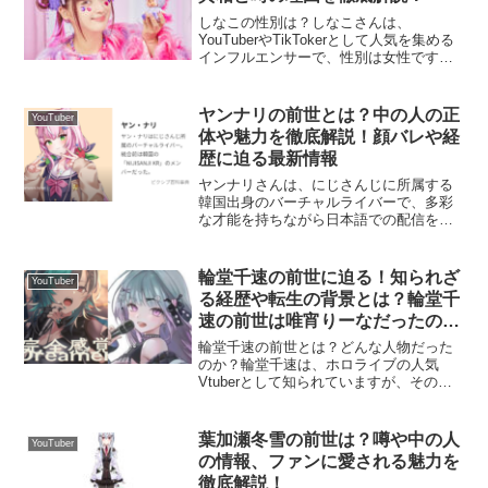
しなこの性別は？しなこさんは、
YouTuberやTikTokerとして人気を集める
インフルエンサーで、性別は女性です。
しかし、ネット上では「しなこさんは男
性なのではないか」という噂がたびたび
話題に上がります。この疑問は、彼女の
ヤンナリの前世とは？中の人の正
YouTuber
外見や過去の発...
体や魅力を徹底解説！顔バレや経
歴に迫る最新情報
ヤンナリさんは、にじさんじに所属する
韓国出身のバーチャルライバーで、多彩
な才能を持ちながら日本語での配信を行
い、幅広いファン層を持っています。そ
の中でも「前世（中の人）」に関する話
題は興味深いトピックの一つです。本記
輪堂千速の前世に迫る！知られざ
YouTuber
事では、ヤンナリさんの前...
る経歴や転生の背景とは？輪堂千
速の前世は唯宵りーなだったの
か？その謎に迫る！【Vtuberファ
輪堂千速の前世とは？どんな人物だった
ン必見】
のか？輪堂千速は、ホロライブの人気
Vtuberとして知られていますが、その前
世に関して多くのファンが気になってい
ることは間違いありません。彼女の前世
は、Vtuber活動を始める以前にも注目さ
葉加瀬冬雪の前世は？噂や中の人
YouTuber
れた人物だった...
の情報、ファンに愛される魅力を
徹底解説！