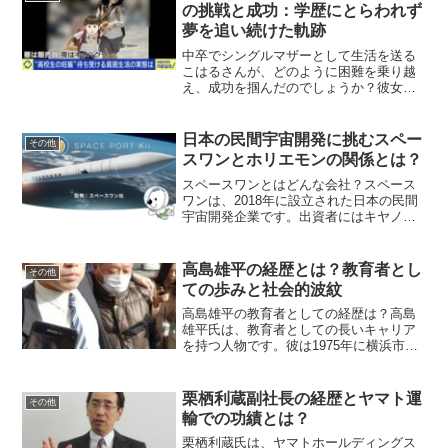
の挑戦と成功：学歴にとらわれず
夢を追い続けた軌跡
中卒でシングルマザーとして生活を送る
こはるさんが、どのように困難を乗り越
え、成功を掴んだのでしょうか？彼女の
経歴や経験を詳しく掘り下げ、その中に
あるヒントを見つけていきましょう。こ
はるさんはどのような経歴を持っている
日本の民間宇宙開発に挑むスペー
その他
のか？こはるさんは、19...
スワンとホリエモンの関係とは？
スペースワンとはどんな会社？スペース
ワンは、2018年に設立された日本の民間
宇宙開発企業です。出資者にはキヤノン
電子、IHIエアロスペース、日本政策投資
銀行など、日本の大手企業が名を連ねて
います。宇宙産業を活性化させることを
高島雄平の経歴とは？教育者とし
その他
目指し、主に小型...
ての歩みと社会的波紋
高島雄平の教育者としての経歴は？高島
雄平氏は、教育者としての長いキャリア
を持つ人物です。彼は1975年に横浜市の
公立学校で教員として採用され、理科教
師としての経験を積みました。理科教育
に熱心で、生徒からも人気がありまし
栗栖利蔵副社長の経歴とヤマト運
その他
た。1988年から19...
輸での功績とは？
栗栖利蔵氏は、ヤマトホールディングス