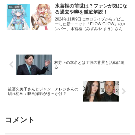
関する情報を詳しく掘り下げ、ファンの
水宮枢の前世は？ファンが気にな
YouTuber
間で語られる秘密を解...
る過去や噂を徹底解説！
2024年11月9日にホロライブからデビュ
ーした新ユニット「FLOW GLOW」のメ
ンバー、水宮枢（みずみや すう）さん。
その可愛らしい声と魅力的なキャラクタ
ーで早くも注目を集めています。彼女の
愛らしい外見や独特な個性に魅了された
ファンも多...
林芳正の本名とは？彼の背景と活動に迫
る
後藤久美子さんとジャン・アレジさんの
馴れ初め：映画撮影がきっかけ？
コメント