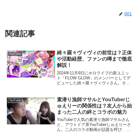
001
関連記事
綺々羅々ヴィヴィの前世は？正体
YouTuber
や活動経歴、ファンの噂まで徹底
解説！
2024年11月9日にホロライブの新ユニッ
ト「FLOW GLOW」のメンバーとしてデ
ビューした綺々羅々ヴィヴィさん。その
前世（中の人）が元NMB48の矢倉楓子さ
んではないかと話題になっています。今
回は、声や趣味などの共通点からその真
素潜り漁師マサルとYouTuberじ
YouTuber
相に迫り...
ゅえりーの関係性は？友人から始
まった二人の絆とコラボの魅力
YouTubeで人気の素潜り漁師マサルさん
と、アウトドア系YouTuberじゅえりーさ
ん。二人のコラボ動画が話題を呼び、視
聴者の関心が高まっています。この記事
では、彼らの関係性や注目の動画、ファ