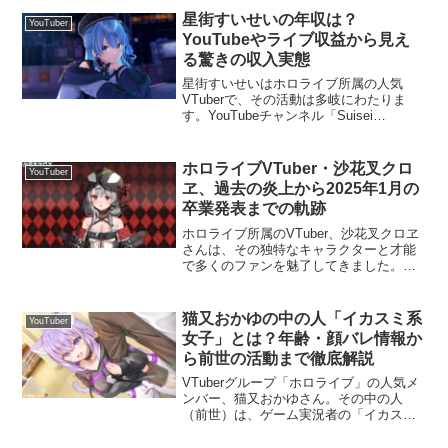
ンから寄せられる疑問について詳しく解
星街すいせいの年収は？
YouTuber
説します。...
YouTubeやライブ収益から見え
る驚きの収入実態
星街すいせいはホロライブ所属の人気
VTuberで、その活動は多岐にわたりま
す。YouTubeチャンネル「Suisei
Channel」では、音楽活動やライブ配信、
ゲーム実況などを行い、国内外のファン
に愛されています。ここでは、星街すい
ホロライブVTuber・沙花叉クロ
YouTuber
せいの...
ヱ、過去の炎上から2025年1月の
卒業発表までの軌跡
ホロライブ所属のVTuber、沙花叉クロヱ
さんは、その独特なキャラクターと才能
で多くのファンを魅了してきました。し
かし、彼女の活動にはいくつかの炎上事
件が伴い、2025年1月には卒業を発表する
に至りました。この記事では、彼女の炎
猫又おかゆの中の人「イカスミ系
YouTuber
上事件の詳細...
女子」とは？年齢・顔バレ情報か
ら前世の活動まで徹底解説
VTuberグループ「ホロライブ」の人気メ
ンバー、猫又おかゆさん。その中の人
（前世）は、ゲーム実況者の「イカスミ
系女子」さんであるとされています。こ
の記事では、猫又おかゆさんの中の人に