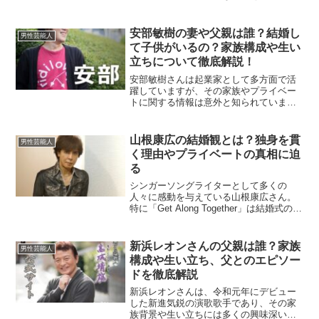
す。ここでは、最新の年収情報をもと
に、ジョングクの収入源や資産について
詳しく見ていきます。ジョングクの年収
安部敏樹の妻や父親は誰？結婚し
男性芸能人
はどれくらい？ジョングク...
て子供がいるの？家族構成や生い
立ちについて徹底解説！
安部敏樹さんは起業家として多方面で活
躍していますが、その家族やプライベー
トに関する情報は意外と知られていませ
ん。本記事では、安部敏樹さんの妻や父
親に関する情報、さらに生い立ちや家族
について詳しく解説していきます。安部
山根康広の結婚観とは？独身を貫
男性芸能人
敏樹さんは結婚しているの...
く理由やプライベートの真相に迫
る
シンガーソングライターとして多くの
人々に感動を与えている山根康広さん。
特に「Get Along Together」は結婚式の定
番ソングとして愛されており、彼の名前
を広く知らしめるきっかけにもなりまし
た。しかし、彼自身の結婚観やプライベ
新浜レオンさんの父親は誰？家族
男性芸能人
ートに...
構成や生い立ち、父とのエピソー
ドを徹底解説
新浜レオンさんは、令和元年にデビュー
した新進気鋭の演歌歌手であり、その家
族背景や生い立ちには多くの興味深いエ