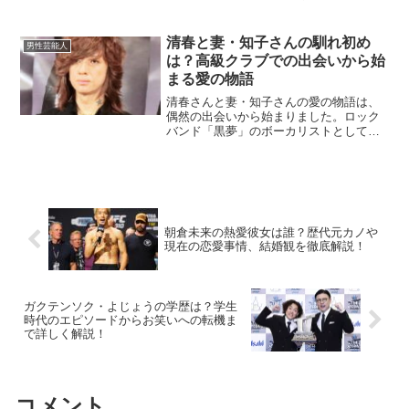
ピソードがあります。特に、父親も著名
な演歌歌手であることから、その影響や
家族との関係について詳しく見ていきま
清春と妻・知子さんの馴れ初め
男性芸能人
しょう。新浜レオンさんの...
は？高級クラブでの出会いから始
まる愛の物語
清春さんと妻・知子さんの愛の物語は、
偶然の出会いから始まりました。ロック
バンド「黒夢」のボーカリストとして知
られる清春さんは、1998年に一般女性で
ある知子さんと結婚。現在も二人三脚で
家庭を築き続けています。その馴れ初め
や家族にまつわるエピ...
朝倉未来の熱愛彼女は誰？歴代元カノや
現在の恋愛事情、結婚観を徹底解説！
ガクテンソク・よじょうの学歴は？学生
時代のエピソードからお笑いへの転機ま
で詳しく解説！
コメント