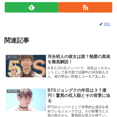
001
関連記事
河合郁人の彼女は誰？熱愛の真相
男性芸能人
を徹底解説！
A.B.C-Zの元メンバーで、現在はソロタレ
ントとして多方面で活躍中の河合郁人さ
ん。彼の明るい性格とユーモアあふれる
トークで多くのファンを魅了しています
が、恋愛事情について気になる方も多い
のではないでしょうか？この記事では、
BTSジョングクの年収は３７億
男性芸能人
河合郁人さんに関...
円！驚異の収入額とその背景に迫
る
BTSのメンバーとして世界的な成功を収
めているジョングクは、その影響力と人
気の高さから、驚異的な収入を得ていま