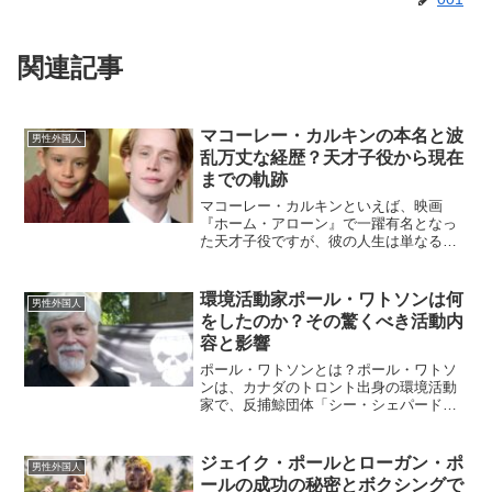
関連記事
マコーレー・カルキンの本名と波
男性外国人
乱万丈な経歴？天才子役から現在
までの軌跡
マコーレー・カルキンといえば、映画
『ホーム・アローン』で一躍有名となっ
た天才子役ですが、彼の人生は単なる成
功物語にとどまりません。彼の本名、家
族背景、成功と挫折、そして現在に至る
までの興味深い経歴を詳しくご紹介しま
環境活動家ポール・ワトソンは何
男性外国人
す。マコーレー・カルキンの...
をしたのか？その驚くべき活動内
容と影響
ポール・ワトソンとは？ポール・ワトソ
ンは、カナダのトロント出身の環境活動
家で、反捕鯨団体「シー・シェパード」
の創設者として知られています。1950年
12月2日に生まれ、若い頃から環境問題に
深い関心を寄せていました。彼の活動の
ジェイク・ポールとローガン・ポ
男性外国人
特徴は、直接的か...
ールの成功の秘密とボクシングで