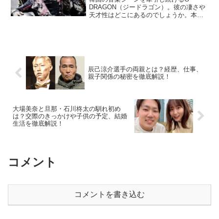
DRAGON（ジードラゴン）。彼の凄さや
天才性はどこにあるのでしょうか。本記
事では、G-DRAGONの多彩な才能とその
魅力に迫ります。G-DRAGONとは何者？
G-DRAGONは、韓国の人気グループ
BIGB...
辰己涼介選手の両親とは？経歴、仕事、
親子関係の秘密を徹底解説！
大場美奈と旦那・石川柊太の馴れ初め
は？交際のきっかけや子供の予定、結婚
生活を徹底解説！
コメント
コメントを書き込む