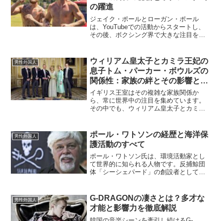
の躍進
ジェイク・ポールとローガン・ポール
は、YouTubeでの活動からスタートし、
その後、ボクシング界で大きな注目を集
める存在となりました。彼らのこれまで
の軌跡と最新の活躍について解説しま
す。ジェイク・ポールはどのようにして
ウィリアム皇太子とカミラ王妃の
男性外国人
ボクシング界で成功した...
息子トム・パーカー・ボウルズの
関係性：家族の絆とその影響と
は？
イギリス王室はその複雑な家族関係か
ら、常に世界中の注目を集めています。
その中でも、ウィリアム皇太子とカミラ
王妃の息子であるトム・パーカー・ボウ
ルズの関係性は、興味深いテーマの一つ
です。本記事では、二人の関係やその背
ポール・ワトソンの経歴と海洋保
男性外国人
景、家族内での位置づけにつ...
護活動のすべて
ポール・ワトソン氏は、環境活動家とし
て世界的に知られる人物です。反捕鯨団
体「シーシェパード」の創設者として、
捕鯨反対や海洋生態系保護に注力してき
た彼の経歴や活動について詳しく解説し
ます。ポール・ワトソンとは？ポール・
G-DRAGONの凄さとは？多才な
男性外国人
ワトソン氏は1950年1...
才能と影響力を徹底解説
韓国の音楽シーンを牽引し続けるG-