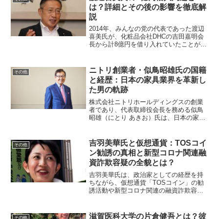
原政徳の家族構成は？平原...
は？詳細とその後の影響を徹底解
説
2014年、みんなの党の代表であった渡辺
喜美氏が、化粧品会社DHCの吉田嘉明会
長から計8億円を借り入れていたことが明
らかになりました。この事実は週刊誌の
報道を通じて公になり、政治資金の透明
性や倫理性に関する議論を巻き起こしま
ニトリ創業者・似鳥昭雄氏の国籍
その他
した。渡辺喜美氏...
と経歴：日本の家具業界を革新し
た男の軌跡
株式会社ニトリホールディングスの創業
者であり、代表取締役会長を務める似鳥
昭雄（にとり あきお）氏は、日本の家具
業界を大きく変えた実業家として知られ
ています。この記事では、彼の国籍や経
歴について詳しくご紹介します。似鳥昭
吉羽美華氏と仮想通貨：TOSコイ
その他
雄氏の国籍は？似鳥氏の...
ン勧誘の真相と新型コロナ関連融
資詐欺容疑の全貌とは？
吉羽美華氏は、政治家としての経歴を持
ちながら、仮想通貨「TOSコイン」の勧
誘活動や新型コロナ関連の融資詐欺容疑
で注目を集めた人物です。本記事では、
彼女がどのような背景を持ち、どのよう
に仮想通貨に関与したのか、さらに詐欺
滋賀医科大学の片倉健吾とは？彼
その他