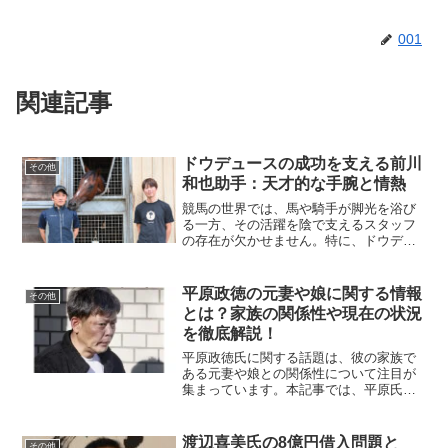
001
関連記事
ドウデュースの成功を支える前川
その他
和也助手：天才的な手腕と情熱
競馬の世界では、馬や騎手が脚光を浴び
る一方、その活躍を陰で支えるスタッフ
の存在が欠かせません。特に、ドウデュ
ースの調教助手である前川和也氏は、そ
の卓越した技術と情熱で注目を集めてい
ます。本記事では、前川助手の人物像と
平原政徳の元妻や娘に関する情報
その他
彼が手掛けるドウデュース...
とは？家族の関係性や現在の状況
を徹底解説！
平原政徳氏に関する話題は、彼の家族で
ある元妻や娘との関係性について注目が
集まっています。本記事では、平原氏の
家族構成や彼らの現在の状況、家族が家
を出た理由、さらには平原氏の現在の生
活状況まで、深掘りして解説します。平
渡辺喜美氏の8億円借入問題と
その他