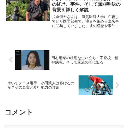
容疑に至るまでの詳細を...
の経歴、事件、そして無罪判決の
背景を詳しく解説
片倉健吾さんは、滋賀医科大学に在籍し
ていた医学部生で、注目を集める出来事
に関与していました。彼の経歴や事件の
詳細、さらには裁判での無罪判決に至る
経緯について詳しく見ていきましょう。
片倉健吾さんの経歴は？片倉健吾さん
は、京都府出身で、優秀な学...
田村瑠奈の壮絶な生い立ち：不登校、精
神疾患、そして家族の闇に迫る
車いすテニス選手・小田凱人は歩けるの
か？その真実と歩行能力の詳細
コメント