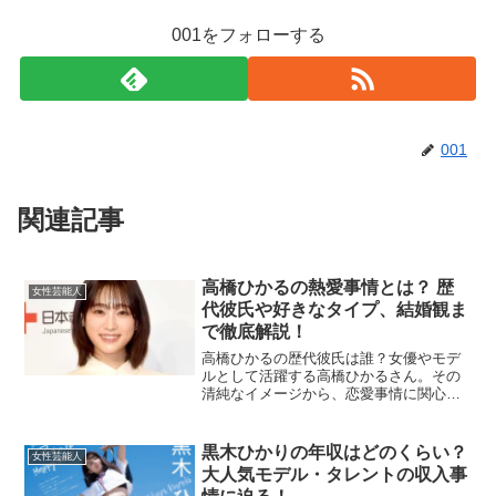
001をフォローする
001
関連記事
高橋ひかるの熱愛事情とは？ 歴
女性芸能人
代彼氏や好きなタイプ、結婚観ま
で徹底解説！
高橋ひかるの歴代彼氏は誰？女優やモデ
ルとして活躍する高橋ひかるさん。その
清純なイメージから、恋愛事情に関心を
持つファンも多いのではないでしょう
か。今回は、高橋ひかるさんの熱愛に関
する情報をまとめてご紹介します。高橋
黒木ひかりの年収はどのくらい？
女性芸能人
ひかるさんには、これまでに...
大人気モデル・タレントの収入事