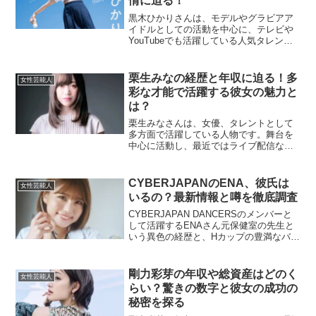
情に迫る！
黒木ひかりさんは、モデルやグラビアア
イドルとしての活動を中心に、テレビや
YouTubeでも活躍している人気タレント
です。そのため、多方面での活動が彼女
の収入にどのように影響しているかが気
になるところです。本記事では、黒木ひ
栗生みなの経歴と年収に迫る！多
女性芸能人
かりさんの年収の予...
彩な才能で活躍する彼女の魅力と
は？
栗生みなさんは、女優、タレントとして
多方面で活躍している人物です。舞台を
中心に活動し、最近ではライブ配信など
も手がけており、多彩な才能を持つ彼女
の経歴や年収について気になる方も多い
のではないでしょうか。この記事では、
CYBERJAPANのENA、彼氏は
女性芸能人
栗生みなさんのこれまでの...
いるの？最新情報と噂を徹底調査
CYBERJAPAN DANCERSのメンバーと
して活躍するENAさん元保健室の先生と
いう異色の経歴と、Hカップの豊満なバス
トで注目を集めているENAさん。そんな
彼女の彼氏や熱愛の噂について、最新情
報をもとに探ってみました。ENAさんの
剛力彩芽の年収や総資産はどのく
女性芸能人
プロ...
らい？驚きの数字と彼女の成功の
秘密を探る