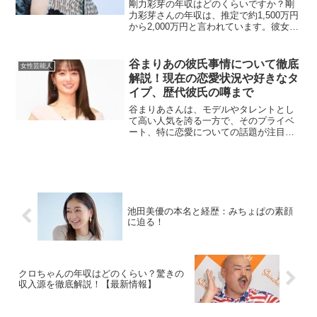
剛力彩芽の年収はどのくらいですか？剛
力彩芽さんの年収は、推定で約1,500万円
から2,000万円と言われています。彼女は
モデル、女優、歌手として多岐にわたる
活動を行っており、これに加えてCM出演
やイベント出演などからも収入を得てい
谷まりあの彼氏事情について徹底
女性芸能人
ます。特に...
解説！現在の恋愛状況や好きなタ
イプ、歴代彼氏の噂まで
谷まりあさんは、モデルやタレントとし
て高い人気を誇る一方で、そのプライベ
ート、特に恋愛についての話題が注目さ
れています。彼女の現在の恋愛状況やこ
れまでの恋愛エピソード、さらに理想の
結婚観についても詳しく解説します。谷
まりあの歴代彼氏は？谷ま...
池田美優の本名と経歴：みちょぱの素顔
に迫る！
クロちゃんの年収はどのくらい？驚きの
収入源を徹底解説！【最新情報】