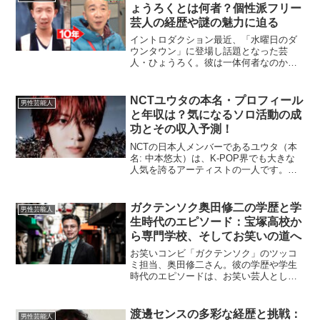
望についても...
ょうろくとは何者？個性派フリー
芸人の経歴や謎の魅力に迫る
イントロダクション最近、「水曜日のダ
ウンタウン」に登場し話題となった芸
人・ひょうろく。彼は一体何者なのか、
その素顔に興味を持つ人が増えていま
す。本記事では、ひょうろくの経歴、芸
風、さらには意外なエピソードまで徹底
NCTユウタの本名・プロフィール
男性芸能人
解説します。彼のユニークなキ...
と年収は？気になるソロ活動の成
功とその収入予測！
NCTの日本人メンバーであるユウタ（本
名: 中本悠太）は、K-POP界でも大きな
人気を誇るアーティストの一人です。彼
の日本でのソロ活動も加速しており、フ
ァンの注目を集めています。この記事で
は、ユウタの本名、プロフィール、そし
ガクテンソク奥田修二の学歴と学
男性芸能人
て予想される年収...
生時代のエピソード：宝塚高校か
ら専門学校、そしてお笑いの道へ
お笑いコンビ「ガクテンソク」のツッコ
ミ担当、奥田修二さん。彼の学歴や学生
時代のエピソードは、お笑い芸人として
の活躍を語る上で欠かせないものです。
今回は、奥田修二さんの出身校や経歴に
ついて詳しくご紹介します。奥田修二さ
渡邊センスの多彩な経歴と挑戦：
男性芸能人