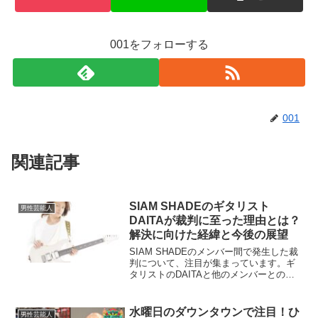
001をフォローする
001
関連記事
SIAM SHADEのギタリスト
男性芸能人
DAITAが裁判に至った理由とは？
解決に向けた経緯と今後の展望
SIAM SHADEのメンバー間で発生した裁
判について、注目が集まっています。ギ
タリストのDAITAと他のメンバーとの間
で何が起こったのでしょうか？本記事で
は裁判の背景、原因、そして和解の経緯
について詳しく解説し、今後の活動の展
水曜日のダウンタウンで注目！ひ
男性芸能人