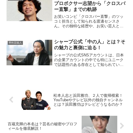
んの出身中学校は？奥田修...
プロボクサー志望から「クロスバ
ー直撃」までの軌跡
お笑いコンビ「クロスバー直撃」のツッ
コミ担当として知られる渡邊センスさ
ん。その独特な経歴や、お笑い芸人とし
ての成功までの道のりは、多くの人々に
驚きと感動を与えています。本記事で
は、渡邊センスさんの出身地、学歴、過
シャープ公式「中の人」とは？そ
男性芸能人
去の夢から現在の活動に至るま...
の魅力と裏側に迫る！
シャープの公式SNSアカウントは、日本
の企業アカウントの中でも特にユニーク
で話題性のある存在として知られていま
す。その「中の人」についての疑問を解
消しながら、その魅力や背景に迫りま
す。シャープ公式「中の人」とは誰？シ
ャープの公式X（旧Twi...
松本人志と浜田雅功、２人で復帰模索！
YouTubeやテレビ以外の独自チャンネル
とは？浜田雅功はテレビどうなるのか？
百蔵充輝の本名は？芸名の秘密やプロフ
ィールを徹底解説！