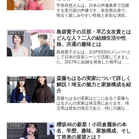
平井祥恵さんは、日本の声優業界で活躍
する実力派の声優です。奈良県出身で、
明るく親しみやすい性格と多彩な演技力
で、ファンからも同業者からも高く評価
されています。今回は、彼女の出演作品
や趣味、性格、今後の活動に至るまで、
島袋寛子の旦那・早乙女友貴とは
女性芸能人
幅広くご紹介します。どの...
どんな人？二人の結婚生活や性
格、共通の趣味とは
島袋寛子さんは、元SPEEDのメンバーと
して日本の音楽シーンで活躍してきまし
た。2017年に結婚を発表した相手は、俳
優の早乙女友貴さんです。この記事で
は、早乙女友貴さんについてや、二人の
結婚生活、性格や趣味について詳しくご
斎藤ちはるの実家について詳しく
女性芸能人
紹介します。早乙女...
解説！埼玉の魅力と家族構成を紹
介
斎藤ちはるの実家はどこにある？斎藤ち
はるさんの実家は埼玉県にあります。埼
玉県は彼女の地元であり、特に川越など
の観光地が有名です。斎藤さん自身も、
埼玉の「何もない」ところが特徴的だと
語っており、都会から少し離れた住みや
櫻坂46の新星！小田倉麗奈の本
女性芸能人
すさが魅力だと感じている...
名、学歴、趣味、家族構成、そし
て将来の展望とは？