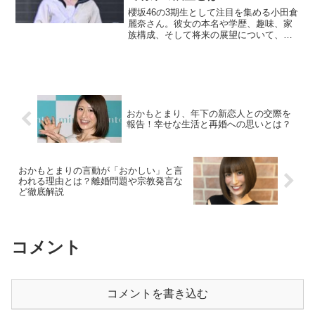
櫻坂46の3期生として注目を集める小田倉
麗奈さん。彼女の本名や学歴、趣味、家
族構成、そして将来の展望について、詳
しく解説します。ファン必見の情報をた
っぷりとお届けします！小田倉麗奈の本
名は？小田倉麗奈さんの本名は、芸名と
同じ「小田倉麗奈（お...
おかもとまり、年下の新恋人との交際を
報告！幸せな生活と再婚への思いとは？
おかもとまりの言動が「おかしい」と言
われる理由とは？離婚問題や宗教発言な
ど徹底解説
コメント
コメントを書き込む