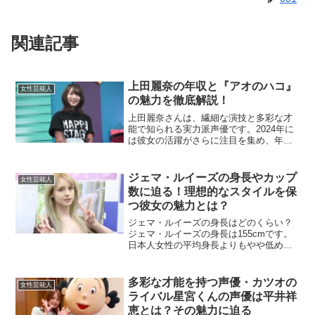
関連記事
上田麗奈の年収と『アオのハコ』
女性芸能人
の魅力を徹底解説！
上田麗奈さんは、繊細な演技と多彩な才
能で知られる実力派声優です。2024年に
は彼女の活躍がさらに注目を集め、年収
や出演作品について気になるファンも多
いでしょう。また、上田さんが声優を務
めるアニメ『アオのハコ』も、ますます
ジェマ・ルイーズの身長やカップ
女性芸能人
話題となっています。...
数に迫る！理想的なスタイルを保
つ彼女の魅力とは？
ジェマ・ルイーズの身長はどのくらい？
ジェマ・ルイーズの身長は155cmです。
日本人女性の平均身長よりもやや低めで
すが、彼女はスラリとした体型を維持し
ています。その小柄なスタイルが、彼女
の可愛らしさを引き立てています。ジェ
多彩な才能を持つ声優・カツオの
女性芸能人
マ・ルイーズのカップ...
ライバル星宮くんの声優は平井祥
恵とは？その魅力に迫る