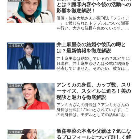
とは？謝罪内容や今後の活動への
影響を徹底解説！
俳優・佐伯大地さんが週刊誌『フライデ
ー』で報じられたトラブルについて謝罪
を行い、大きな注目を集めています。今
回は報道の内容や佐伯さんの対応、ファ
ンや関係者の反応、そして今後の活動に
ついて詳しく解説します。報道の内容
井上麻里奈の結婚や彼氏の噂と
女性芸能人
は？『フライデー』の報道に...
は？最新情報を徹底解説
井上麻里奈は結婚しているの？2024年11
月現在、井上麻里奈さんは公式に結婚を
発表していません。そのため、彼女は独
身であると考えられます。一部では結婚
に関する噂も囁かれていますが、確かな
情報は確認されていません。井上さんは
アンミカの身長、カップ数、スリ
女性芸能人
プライベートに関し...
ーサイズ、スタイルに迫る！美の
秘訣と魅力を徹底解説
アンミカさんの身長は？アンミカさんの
身長は公式に171cmとされています。こ
の高身長は、モデルとしての活動におい
て大きな強みとなっています。彼女のス
ラリとした体型は多くの人々から憧れを
集めており、その存在感は舞台やテレビ
飯窪春菜の本名や父親は？気にな
女性芸能人
でも際立っています。...
るプロフィールについて詳しく解