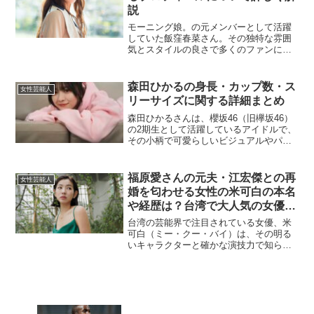
説
モーニング娘。の元メンバーとして活躍
していた飯窪春菜さん。その独特な雰囲
気とスタイルの良さで多くのファンに愛
されました。今回は、飯窪春菜さんの本
名や父親、家族についての情報を中心に
ご紹介していきます。飯窪春菜の本名
森田ひかるの身長・カップ数・ス
女性芸能人
は？飯窪春菜さんの本名は公...
リーサイズに関する詳細まとめ
森田ひかるさんは、櫻坂46（旧欅坂46）
の2期生として活躍しているアイドルで、
その小柄で可愛らしいビジュアルやパフ
ォーマンスで多くのファンを魅了してい
ます。本記事では、彼女の身長、カップ
数、スリーサイズに関連する情報を掘り
福原愛さんの元夫・江宏傑との再
女性芸能人
下げてお届けします...
婚を匂わせる女性の米可白の本名
や経歴は？台湾で大人気の女優の
魅力と活躍を深掘り！
台湾の芸能界で注目されている女優、米
可白（ミー・クー・バイ）は、その明る
いキャラクターと確かな演技力で知られ
ています。彼女の本名や経歴について詳
しく見ていきましょう。米可白の本名
は？米可白の本名は 呉函峮（ウー・ハン
チュン）です。彼女はもと...