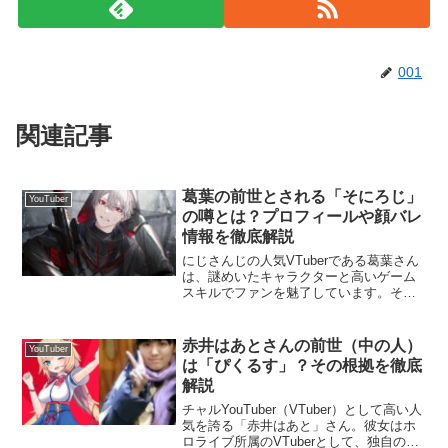
001
関連記事
葛葉の前世とされる「そにろじ」
YouTuber
の噂とは？プロフィールや顔バレ
情報を徹底解説
にじさんじの人気VTuberである葛葉さん
は、謎めいたキャラクターと高いゲーム
スキルでファンを魅了しています。その
中で特に興味を集めているのが、彼の前
世とされる「そにろじ」さんの存在で
す。今回は、葛葉さんと前世との関係に
赤井はあとさんの前世（中の人）
YouTuber
ついて、噂やプロフィ...
は「ぴくるす」？その根拠を徹底
解説
チャルYouTuber（VTuber）として高い人
気を誇る「赤井はあと」さん。彼女はホ
ロライブ所属のVTuberとして、独自のキ