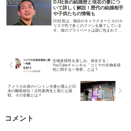
の関係について詳しく解説していきま
DJ社長の結婚歴と現在の妻につ
YouTuber
す。立花孝志の息子...
いて詳しく解説！歴代の結婚相手
や子供たちの情報も
DJ社長は、独自のキャラクターとそのカ
リスマ性で多くのファンを魅了していま
す。彼のプライベートは謎に包まれてい
る部分も多いですが、その中でも特に注
目されているのが結婚歴や現在の妻、そ
して子供たちについてです。この記事で
は、DJ社長の結婚歴や...
生物多様性を楽しみ、保全する：
YouTubeチャンネル「コミヤの生物多様
性に関する一考察」とは？
アメリカ出身のベントン夫妻が選んだ日
本の離島移住！古民家再生と新たな挑
戦、その全貌とは？
コメント