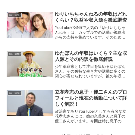
ャラクターや個性的な配信スタイルで多
くのファンを魅了しています。そんな赤
井はあとさんについて、ファンの間でし
ゆりいちちゃんねるの年収はどれ
YouTuber
ばし...
くらい？収益や収入源を徹底調査
YouTubeやSNSで人気の「ゆりいちちゃ
んねる」は、カップルでの活動が視聴者
からの支持を集めています。そのため、
彼らの年収や収入についても多くのファ
ンが興味を持っているようです。本記事
では、「ゆりいちちゃんねる」の年収や
ゆたぼんの年収はいくら？主な収
YouTuber
収入源、さらに具...
入源とその内訳を徹底解説
少年革命家として注目を集めるゆたぼん
さん。その独特な生き方や活動に多くの
関心が寄せられていますが、彼の年収が
どれくらいなのか気になる方も多いので
はないでしょうか？この記事では、ゆた
ぼんさんの主な収入源や推定される年収
立花孝志の息子・優二さんのプロ
YouTuber
について詳しく解説します...
フィールと現在の活動について詳
しく解説！
政治家でありYouTuberとしても有名な立
花孝志さんには、娘の久美さんと息子の
優二さんがいます。今回は特に息子の優
二さんに焦点を当て、プロフィールや学
歴、現在の活動、そして立花孝志さんと