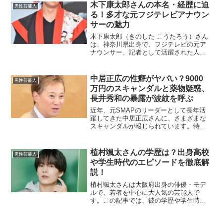
まれの大阪府大阪市出身で、身長170cm
木下康太郎さんの本名・経歴に迫
男性芸能人
のモデル兼ヨガセ...
る！多才な元フジテレビアナウン
サーの魅力
木下康太郎（きのした こうたろう）さん
は、神奈川県出身で、フジテレビの元ア
ナウンサー、記者として活躍された人物
です。2024年12月末にフジテレビを退社
し、新たな挑戦として米国の大学院に留
学されています。彼のこれまでの歩みを
中居正広の性癖がヤバい？9000
男性芸能人
本名や学生時代、...
万円のスキャンダルと薬物疑惑、
長井秀和の暴露が波紋を呼ぶ
近年、元SMAPのリーダーとして長年活
躍してきた中居正広さんに、さまざまな
スキャンダルが報じられています。特に
注目されているのは、9000万円にも及ぶ
女性トラブルの解決金や、過去の薬物疑
惑、さらにはお笑いタレントの長井秀和
植村颯太さんの学歴は？出身高校
男性芸能人
さんによる暴露話で...
や学生時代のエピソードを徹底解
説！
植村颯太さんは大阪府出身の俳優・モデ
ルで、若者を中心に大人気の芸能人で
す。この記事では、彼の学歴や学生時代
のエピソードについて詳しくご紹介しま
す。小学校から高校までのエピソードを