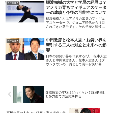
振り返りながら、彼の成長過程や現在の
樋渡知樹の大学と学歴の経歴は？
男性芸能人
活躍につながる背景を紐解き...
アメリカ育ちフィギュアスケータ
ーの成績と今後の可能性について
樋渡知樹さんはアメリカ出身のフィギュ
アスケーターで、ジュニア時代から注目
されてきた選手です。その学歴と競技キ
ャリアを振り返りながら、彼の可能性に
ついて解説します。樋渡知樹の大学はど
こ？樋渡知樹さんは、アメリカのニュー
中田敦彦と松本人志：お笑い界を
男性芸能人
ジャージー州イングルウッ...
牽引する二人の対立と未来への影
響
日本のお笑い界を代表する2人、松本人志
さんと中田敦彦さん。松本人志さんはダ
ウンタウンの一員として長年お笑い界の
トップに君臨しており、中田敦彦さんは
オリエンタルラジオとしての活躍だけで
なく、YouTubeや教育的な活動を通じて
新たな挑戦を続け...
寺脇康文の年収はどれくらい？詳細解説
と多方面での活躍を探る
高橋光臣の本名は？経歴・家族構成・代