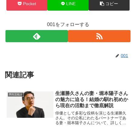
Pocket
LINE
コピー
001をフォローする
001
関連記事
生瀬勝久さんの妻・堀本陽子さん
男性芸能人
の魅力に迫る！結婚の馴れ初めか
ら現在の活動まで徹底解説
俳優として多彩な役柄を演じる生瀬勝久
さん。その公私にわたるパートナーであ
る妻・堀本陽子さんについて、詳しくご
紹介します。堀本陽子さんとはどんな
人？堀本陽子さんは、1972年6月18日生