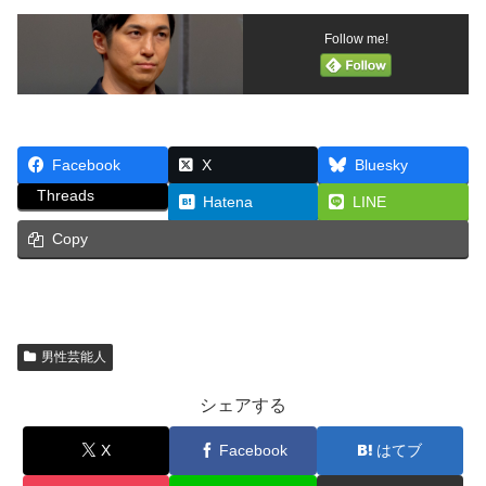
Follow me!
Facebook
X
Bluesky
Threads
Hatena
LINE
Copy
男性芸能人
シェアする
X
Facebook
はてブ