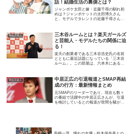
話！結婚生活の裏側とは？
ジャンポケ太田と嫁・近藤千尋の馴れ初
めは？ジャンポケットの太田博久さん
と、モデルでタレントの近藤千尋さんの
出会いは、共通の友人であるソナーポケ
ットのメンバーを通じてでした。当時、
近藤さんはお笑いに詳しくなく、太田さ
三木谷ルームとは？楽天ガールズ
男性芸能人
んを「競輪選手」と勘違いす...
と芸能人・モデルたちの関係に迫
る！
楽天の創業者である三木谷浩史氏の名前
とともに最近話題になっている「三木谷
ルーム」。この部屋は、六本木にあると
されるカラオケバーの一角で、ガーシー
（東谷義和）による暴露でその存在が広
まりました。この部屋に招かれた芸能人
中居正広の引退報道とSMAP再結
男性芸能人
やモデル、特に「楽天ガー...
成の行方：最新情報まとめ
元SMAPのリーダーであり、現在も数々
の番組で活躍中の中居正広さんが、引退
を検討しているとの報道が世間を騒がせ
ています。また、ファンにとって特別な
存在であるSMAPの再結成の可能性も、
今回の報道をきっかけに注目されていま
す。本記事では、これ...
長嶋一茂、憧れの女優・鈴木保奈美との