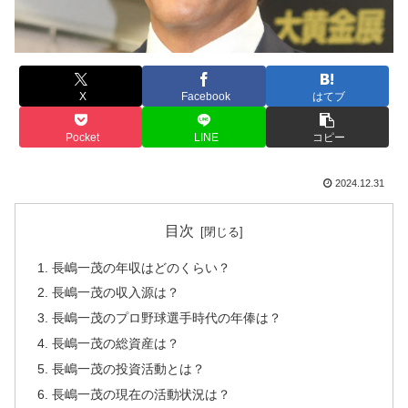
X
Facebook
はてブ
Pocket
LINE
コピー
2024.12.31
目次
長嶋一茂の年収はどのくらい？
長嶋一茂の収入源は？
長嶋一茂のプロ野球選手時代の年俸は？
長嶋一茂の総資産は？
長嶋一茂の投資活動とは？
長嶋一茂の現在の活動状況は？