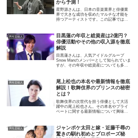
から予測！
星野源さんは、日本の音楽業界と俳優業
界で大きな成功を収めたマルチな才能を
持つアーティストです。この記事では、
星野源さんの年収と総資産について、最
新の情報をもとに予想します。星野源の
年収はどのくらい？星野源さんの年収
目黒蓮の年収と総資産は2億円？
男性芸能人
は、多岐にわたる活動から得...
俳優活動やその他の収入源を徹底
解説
目黒蓮さんは、人気アイドルグループ
Snow Manのメンバーとして知られていま
すが、その年収や総資産についても多く
の注目を集めています。ここでは、目黒
蓮の年収、総資産、そして彼の活動につ
いて詳しく見ていきましょう。目黒蓮の
尾上松也の本名や最新情報を徹底
男性芸能人
年収はどれくらい？...
解説！歌舞伎界のプリンスの秘密
とは？
歌舞伎界の次世代を担う俳優として大活
躍中の尾上松也さん。その本名やプライ
ベートに関する最新情報について興味を
持つ方も多いでしょう。この記事では、
尾上松也さんの本名を中心に、彼のキャ
リアやプライベートについて掘り下げて
ジャンポケ太田と嫁・近藤千尋の
男性芸能人
いきます。尾上松也の本名...
驚きの馴れ初めとプロポーズ秘