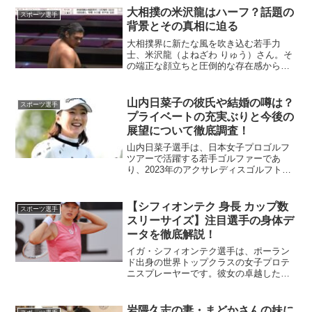
緯、結婚の可能性について詳しく掘り下
大相撲の米沢龍はハーフ？話題の
スポーツ選手
げます。二人の出会いはど...
背景とその真相に迫る
大相撲界に新たな風を吹き込む若手力
士、米沢龍（よねざわ りゅう）さん。そ
の端正な顔立ちと圧倒的な存在感から、
「ハーフでは？」との声が上がっていま
す。今回は、米沢龍さんの出自や魅力に
ついて詳しく探ってみましょう。米沢龍
山内日菜子の彼氏や結婚の噂は？
スポーツ選手
さんはハーフなのか？米沢...
プライベートの充実ぶりと今後の
展望について徹底調査！
山内日菜子選手は、日本女子プロゴルフ
ツアーで活躍する若手ゴルファーであ
り、2023年のアクサレディスゴルフトー
ナメントで見事に初優勝を果たしまし
た。彼女のプライベートや恋愛事情につ
いて、結婚の可能性も含めて見ていきま
【シフィオンテク 身長 カップ数
スポーツ選手
しょう。山内日菜子の彼氏...
スリーサイズ】注目選手の身体デ
ータを徹底解説！
イガ・シフィオンテク選手は、ポーラン
ド出身の世界トップクラスの女子プロテ
ニスプレーヤーです。彼女の卓越したパ
フォーマンスは、技術だけでなく身体的
な特徴も大きく関係しています。本記事
では、彼女の身長やカップ数、スリーサ
岩隈久志の妻・まどかさんの妹に