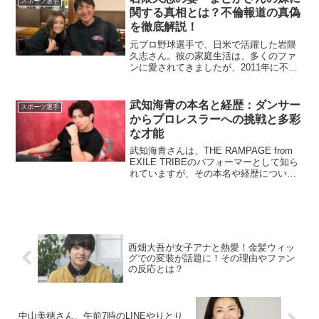
スポーツ選手
イズなど、気になる情報を...
関する真相とは？不倫報道の真偽
を徹底解説！
元プロ野球選手で、日米で活躍した岩隈
久志さん。彼の家庭生活は、多くのファ
ンに愛されてきましたが、2011年に不倫
報道が世間を騒がせました。報道では
「妻の妹」との関係が疑われましたが、
その真相はどうだったのでしょうか？本
武知海青の本名と経歴：ダンサー
スポーツ選手
記事では、不倫報道の詳...
からプロレスラーへの挑戦と多彩
な才能
武知海青さんは、THE RAMPAGE from
EXILE TRIBEのパフォーマーとして知ら
れていますが、その本名や経歴について
詳しくご存知でしょうか。この記事で
は、彼の本名、出身地、身長、体重、そ
して多岐にわたる活動について詳しくご
紹...
西畑大吾が女子アナと熱愛！金髪ウィッ
グでの変装が話題に！その理由やファン
の反応とは？
中山美穂さん、午前7時のLINEやりとり