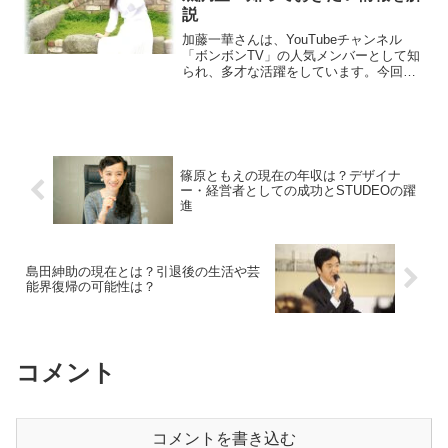
説
加藤一華さんは、YouTubeチャンネル
「ボンボンTV」の人気メンバーとして知
られ、多才な活躍をしています。今回
は、彼女の高校や学歴について詳しく紹
介します。加藤一華の学歴はどんなも
の？加藤一華さんの具体的な高校や大学
名については、公式には...
篠原ともえの現在の年収は？デザイナ
ー・経営者としての成功とSTUDEOの躍
進
島田紳助の現在とは？引退後の生活や芸
能界復帰の可能性は？
コメント
コメントを書き込む