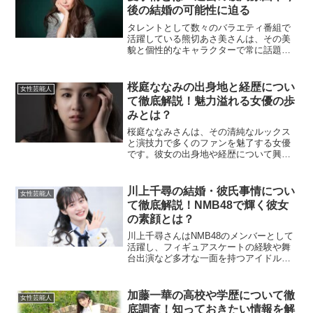
後の結婚の可能性に迫る
タレントとして数々のバラエティ番組で
活躍している熊切あさ美さんは、その美
貌と個性的なキャラクターで常に話題と
なっています。彼女は恋愛においても多
くの浮き沈みを経験してきました。この
記事では、熊切さんの過去の恋愛遍歴や
桜庭ななみの出身地と経歴につい
女性芸能人
現在の恋愛事情、そして将...
て徹底解説！魅力溢れる女優の歩
みとは？
桜庭ななみさんは、その清純なルックス
と演技力で多くのファンを魅了する女優
です。彼女の出身地や経歴について興味
を持つ方も多いでしょう。この記事で
は、桜庭ななみさんの出身地やこれまで
の経歴に焦点を当てて、詳しく紹介して
川上千尋の結婚・彼氏事情につい
女性芸能人
いきます。桜庭ななみの出身...
て徹底解説！NMB48で輝く彼女
の素顔とは？
川上千尋さんはNMB48のメンバーとして
活躍し、フィギュアスケートの経験や舞
台出演など多才な一面を持つアイドルで
す。本記事では、川上千尋さんの「結
婚」「彼氏」に関する噂や彼女の魅力に
ついて深掘りしていきます。川上千尋に
加藤一華の高校や学歴について徹
女性芸能人
彼氏はいるの？川上千尋...
底調査！知っておきたい情報を解