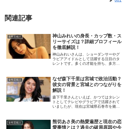
関連記事
神山みれいの身長・カップ数・ス
女性芸能人
リーサイズは？詳細プロフィール
を徹底解説！
神山みれいさんは、ショーダンサーやグ
ラビアアイドルとして活躍する注目のタ
レントです。多くの才能を持ち、多方面
で活躍している彼女は、その美貌と明る
い性格で多くのファンを魅了していま
す。ショーダンスからグラビア、タレン
なぜ森下千里は宮城で政治活動？
女性芸能人
ト活動に至るまで、神山みれ...
彼女の背景と宮城とのつながりを
解説！
森下千里さんといえば、かつてはタレン
トとしてテレビやグラビアで活躍されて
いましたが、現在は宮城県石巻市を拠点
に政治活動をされています。なぜ彼女が
宮城での活動を選んだのか、背景や理由
を詳しく探っていきます。なぜ森下千里
熊切あさ美の熱愛遍歴と現在の恋
女性芸能人
は宮城で政治活動をしてい...
愛事情とは？過去の破局原因や今