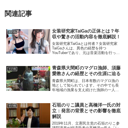
関連記事
女装研究家TaiGaの正体とは？年
その他
収や驚きの活動内容を徹底解説！
女装研究家TaiGaとは何者？女装研究家
TaiGaさんは、異色の経歴を持つ
YouTuberであり、元は音楽活動を行って
いました。彼の女装キャリアは、2010年
代に結成された女装バンドから始まりま
した。元々は「女装」に興味がなかった
青森県大間町のマグロ漁師、須藤
その他
ものの、バ...
愛教さんの経歴とその生涯に迫る
青森県大間町は、日本有数のマグロ漁の
地として知られています。その中でも長
年地域の漁業を支え続けた漁師の一人が
須藤愛教（すどう あいきょう）さんで
す。彼の生涯、経歴、功績について詳し
く解説します。須藤愛教さんとは？須藤
石垣のりこ議員と高橋洋一氏の対
その他
愛教さんは、青森県大間町...
立：発言の背景とその影響を徹底
解説
2019年11月、立憲民主党の石垣のりこ参
議院議員が経済学者の高橋洋一氏を「レ