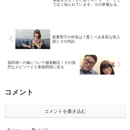
て広く知られています。その華麗なる経
歴と手掛けた数々のヒット番組は、多く
の視聴者に愛されてきました。本記事で
は、宮道氏の経歴やプロデュースした番
組、彼が残した功績につい...
新妻聖子の年収は？驚くべき多彩な収入
源とその内訳
福田雄一の嫁について徹底解説！その強
烈なエピソードと家族関係に迫る
コメント
コメントを書き込む
ホーム
その他