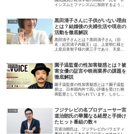
イシズムとファシズムに加担するような
人物」とTwitterで発言し、大きな議論を
巻き起こしました。この発言の背景やそ
の後の展開について詳しく見ていきまし
黒田清子さんに子供がいない理由
その他
ょう。石垣...
とは？結婚後の夫婦生活や現在の
活動を徹底解説
黒田清子さんとは？黒田清子さん（旧
名：紀宮清子内親王）は、上皇明仁様と
上皇后美智子様の第三子であり、天皇陛
下の妹にあたる女性です。皇族として誕
生された彼女は、皇族らしいおおらかで
知的な人柄で広く知られています。2005
園子温監督の性加害疑惑とは？被
その他
年、東京都職員である黒...
害女優の証言や映画業界の課題を
徹底解説
園子温監督の性加害疑惑とは？園子温監
督は、日本国内外で高い評価を受けた映
画監督として知られています。しかし、
2022年以降、彼の性加害疑惑が大きく報
じられました。複数の女優が、映画出演
を条件に性的関係を強要されたと証言し
フジテレビの名プロデューサー宮
その他
ています。これにより...
道治朗氏の華麗なる経歴と手掛け
たヒット番組の数々
宮道治朗氏は、フジテレビのバラエティ
番組を支えてきた名プロデューサーとし