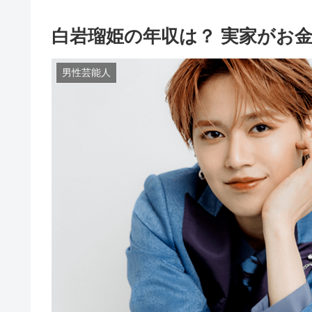
白岩瑠姫の年収は？ 実家がお
男性芸能人