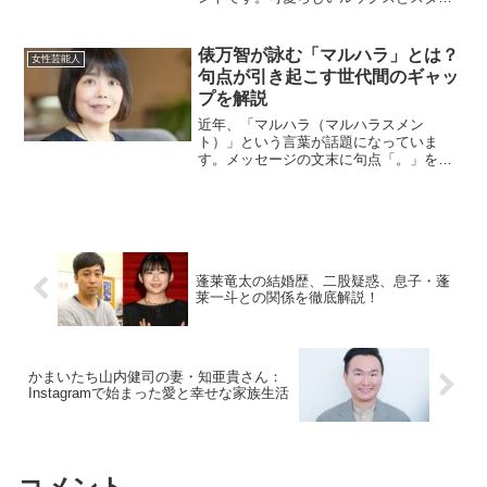
ルの良さで多くのファンから支持されて
います。今回は、芹口しゅうさんの身長
やカップ数について深掘りしながら、そ
俵万智が詠む「マルハラ」とは？
女性芸能人
の魅力を紹介します！芹口...
句点が引き起こす世代間のギャッ
プを解説
近年、「マルハラ（マルハラスメン
ト）」という言葉が話題になっていま
す。メッセージの文末に句点「。」を付
けることで、受け手が威圧感や冷たさを
感じる現象を指します。歌人の俵万智さ
んがこの現象について短歌を詠み、SNS
上で大きな反響を呼びました。...
蓬莱竜太の結婚歴、二股疑惑、息子・蓬
莱一斗との関係を徹底解説！
かまいたち山内健司の妻・知亜貴さん：
Instagramで始まった愛と幸せな家族生活