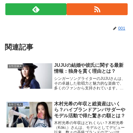
001
関連記事
JUJUの結婚や彼氏に関する最新
女性芸能人
情報：独身を貫く理由とは？
シンガーソングライターのJUJUさんは、
その卓越した歌唱力と魅力的な楽曲で、
多くのファンから支持されています。そ
んな彼女のプライベート、特に結婚や彼
氏に関する話題は、常に注目の的です。
この記事では、JUJUさんの結婚や恋愛事
木村光希の年収と総資産はいく
女性芸能人
情について詳しく...
ら？ハイブランドアンバサダーや
モデル活動で得た驚きの額とは？
木村光希の年収はどれくらい？木村光希
（Kōki,）さんは、モデルとしてデビュー
以来、数々の高級ブランドのアンバサダ