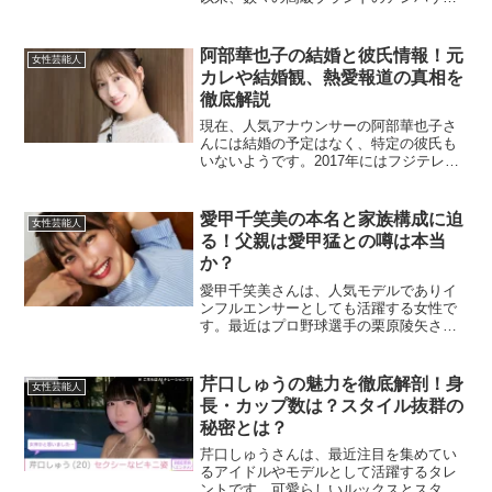
ーとして活躍しています。特に2018年に
は、日本人初でブルガリのアンバサダー
に、またシャネルのアンバサダーにも就
阿部華也子の結婚と彼氏情報！元
女性芸能人
任し、世界的に...
カレや結婚観、熱愛報道の真相を
徹底解説
現在、人気アナウンサーの阿部華也子さ
んには結婚の予定はなく、特定の彼氏も
いないようです。2017年にはフジテレビ
局のディレクターと熱愛が報じられまし
たが、その後の続報がないため、現在も
交際が続いているかは不明です。また、
愛甲千笑美の本名と家族構成に迫
女性芸能人
過去にはスタンディン...
る！父親は愛甲猛との噂は本当
か？
愛甲千笑美さんは、人気モデルでありイ
ンフルエンサーとしても活躍する女性で
す。最近はプロ野球選手の栗原陵矢さん
との結婚も話題になっていますが、彼女
の家族について気になる方も多いのでは
ないでしょうか。今回は、愛甲千笑美さ
芹口しゅうの魅力を徹底解剖！身
女性芸能人
んの本名、父親との噂につ...
長・カップ数は？スタイル抜群の
秘密とは？
芹口しゅうさんは、最近注目を集めてい
るアイドルやモデルとして活躍するタレ
ントです。可愛らしいルックスとスタイ