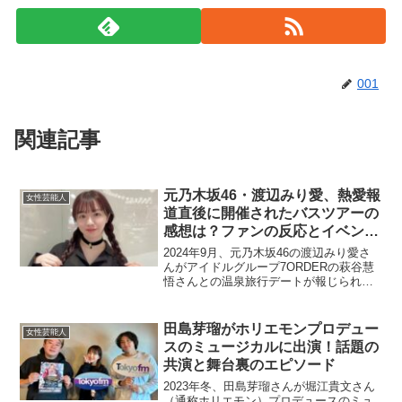
001
関連記事
元乃木坂46・渡辺みり愛、熱愛報
女性芸能人
道直後に開催されたバスツアーの
感想は？ファンの反応とイベント
の魅力に迫る！
2024年9月、元乃木坂46の渡辺みり愛さ
んがアイドルグループ7ORDERの萩谷慧
悟さんとの温泉旅行デートが報じられ、
ファンの間で注目を集めました。この報
道の直後には、ファンとの交流を目的と
したバスツアーイベントも開催され、特
田島芽瑠がホリエモンプロデュー
女性芸能人
に熱愛報道との...
スのミュージカルに出演！話題の
共演と舞台裏のエピソード
2023年冬、田島芽瑠さんが堀江貴文さん
（通称ホリエモン）プロデュースのミュ