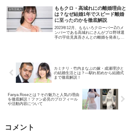
ているという確かな情報はありません。
彼女は仕事に集中している様子で、プラ
ももクロ・高城れにの離婚理由と
女性芸能人
イベートについてはほ...
は？なぜ結婚1年でスピード離婚
に至ったのかを徹底解説
2023年12月、ももいろクローバーZのメ
ンバーである高城れにさんがプロ野球選
手の宇佐見真吾さんとの離婚を発表し、
多くのファンや関係者に驚きを与えまし
た。この記事では、2人の結婚と離婚にま
つわる背景、そして離婚に関するさまざ
まな推測を元に、...
カミナリ・竹内まなぶの嫁・成瀬理沙と
の結婚生活とは？—馴れ初めから結婚式
まで徹底解説！
Fanya.Roseとは？その魅力と人気の理由
を徹底解説！ファン必見のプロフィール
や活動内容について
コメント