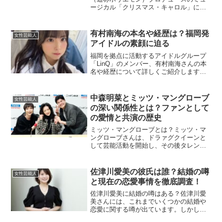
ージカル「クリスマス・キャロル」に出
演することが発表され、注目を集めてい
ます。この異色の共演と、堀江さんが演
劇に込めた思いについて深堀りしていき
有村南海の本名や経歴は？福岡発
女性芸能人
ます。田島芽瑠が出演...
アイドルの素顔に迫る
福岡を拠点に活動するアイドルグループ
「LinQ」のメンバー、有村南海さんの本
名や経歴について詳しくご紹介します有
村南海の本名は？有村南海（ありむら み
なみ）さんの本名については、公式には
公表されていません。芸名として活動し
中森明菜とミッツ・マングローブ
女性芸能人
ているため、プライ...
の深い関係性とは？ファンとして
の愛情と共演の歴史
ミッツ・マングローブとは？ミッツ・マ
ングローブさんは、ドラァグクイーンと
して芸能活動を開始し、その後タレント
として多方面で活躍する人物です。テレ
ビ、ラジオ番組の司会やコメンテーター
としても知られ、音楽への深い造詣を持
佐津川愛美の彼氏は誰？結婚の噂
女性芸能人
つことから音楽番組にも度...
と現在の恋愛事情を徹底調査！
佐津川愛美に結婚の噂はある？佐津川愛
美さんには、これまでいくつかの結婚や
恋愛に関する噂が出ています。しかし、
2024年現在、佐津川さんが実際に結婚し