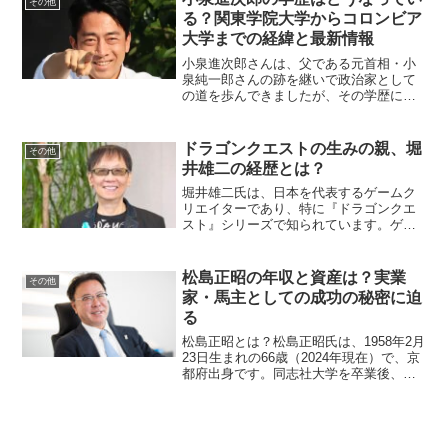
その他
歴を振り返り、その歩み...
る？関東学院大学からコロンビア
大学までの経緯と最新情報
小泉進次郎さんは、父である元首相・小
泉純一郎さんの跡を継いで政治家として
の道を歩んできましたが、その学歴につ
いても多くの関心が寄せられています。
この記事では、小泉進次郎さんの学歴の
詳細と、その背景にある理由について解
ドラゴンクエストの生みの親、堀
その他
説します。小泉進次郎はど...
井雄二の経歴とは？
堀井雄二氏は、日本を代表するゲームク
リエイターであり、特に『ドラゴンクエ
スト』シリーズで知られています。ゲー
ムだけでなく、フリーライターや作家と
しても活躍する堀井氏の経歴について、
詳しくご紹介します。堀井雄二の生い立
松島正昭の年収と資産は？実業
その他
ちは？堀井雄二氏は195...
家・馬主としての成功の秘密に迫
る
松島正昭とは？松島正昭氏は、1958年2月
23日生まれの66歳（2024年現在）で、京
都府出身です。同志社大学を卒業後、
1985年に株式会社京都マツダ（現マツシ
マホールディングス）に入社し、1998年
に代表取締役社長に就任しました。現在
は同...