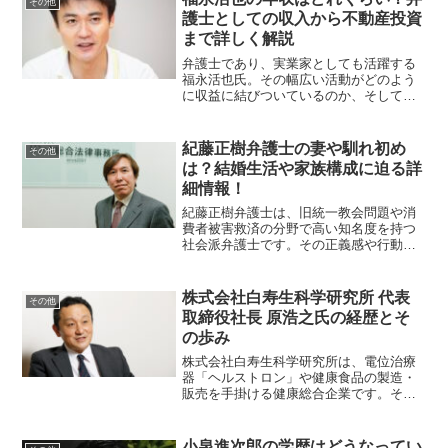
その他
護士としての収入から不動産投資
まで詳しく解説
弁護士であり、実業家としても活躍する
福永活也氏。その幅広い活動がどのよう
に収益に結びついているのか、そして彼
の年収がどれくらいなのか気になる方も
多いのではないでしょうか。本記事で
は、福永氏の収入源や具体的な金額につ
紀藤正樹弁護士の妻や馴れ初め
その他
いて詳しく解説します。福永...
は？結婚生活や家族構成に迫る詳
細情報！
紀藤正樹弁護士は、旧統一教会問題や消
費者被害救済の分野で高い知名度を持つ
社会派弁護士です。その正義感や行動力
に惹かれる人も多い一方で、彼のプライ
ベートに関する情報は非常に少なく、特
に「妻」や「馴れ初め」について関心を
株式会社白寿生科学研究所 代表
その他
抱く方も多いでしょう。本...
取締役社長 原浩之氏の経歴とそ
の歩み
株式会社白寿生科学研究所は、電位治療
器「ヘルストロン」や健康食品の製造・
販売を手掛ける健康総合企業です。その
代表取締役社長である原浩之氏は、同社
の3代目として、企業の発展と社会貢献に
尽力されています。原氏のこれまでの経
小泉進次郎の学歴はどうなってい