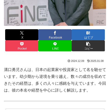
X
Facebook
はてブ
Pocket
LINE
コピー
2024.12.09
2025.01.08
溝口勇児さんは、日本の起業家や投資家として名を馳せて
います。幼少期から逆境を乗り越え、数々の成功を収めて
きたその経歴は、多くの人々に感銘を与えています。今回
は、彼の本名や経歴を中心に詳しく解説します。