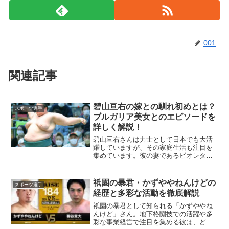
001
関連記事
碧山亘右の嫁との馴れ初めとは？
スポーツ選手
ブルガリア美女とのエピソードを
詳しく解説！
碧山亘右さんは力士として日本でも大活
躍していますが、その家庭生活も注目を
集めています。彼の妻であるビオレタさ
んとの馴れ初めや家族のエピソードにつ
いて、詳しくご紹介します。この記事で
は、二人の出会いや結婚までのストーリ
祇園の暴君・かずややねんけどの
スポーツ選手
ー、現在の家庭生活につい...
経歴と多彩な活動を徹底解説
祇園の暴君として知られる「かずややね
んけど」さん。地下格闘技での活躍や多
彩な事業経営で注目を集める彼は、どの