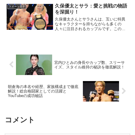
は？神田奏真（かんだ そうま）選手は、
久保優太とサラ：愛と挑戦の物語
スポーツ選手
2005年12月29日...
を深掘り！
久保優太さんとサラさんは、互いに特異
なキャラクターを持ちながらも多くの
人々に注目されるカップルです。この記
事では、彼らの馴れ初めやエピソード、
現在の活動などを詳しく解説します。久
保優太さんとサラさんの馴れ初めは？久
保優太さんとサラさんが出会...
宮内ひとみの身長やカップ数、スリーサ
イズ、スタイル維持の秘訣を徹底解説！
朝倉海の本名や経歴、家族構成まで徹底
解説！総合格闘家としての活躍と
YouTubeの成功秘話
コメント