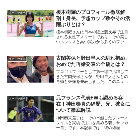
ような経歴を歩んできたのでしょうか。
この記事では、かずややねんけどさんの
魅力や実績を徹底解説します。コンパニ
榎本樹羅のプロフィール徹底解
スポーツ選手
オン会社を経営しているの...
剖！身長、予想カップ数やその活
躍ぶりとは？
榎本樹羅さんは日本の陸上競技界で注目
される女性アスリートであり、その美し
いルックスと高い実力から多くのファン
を魅了しています。ここでは、榎本樹羅
さんの身長や予想カップ数、その他のプ
ロフィールについて詳しく解説していき
古閑美保と野田早人の馴れ初め、
スポーツ選手
ます。榎本樹羅の身長はど...
おめでた再婚発表の全貌とは？
プロゴルファーとして第一線で活躍して
きた古閑美保さんが、野田早人さんとの
再婚と妊娠を発表しました。このニュー
スはゴルフ界だけでなく、広く一般の注
目も集めています。お二人の出会いから
結婚に至るまでの背景や、妊娠の発表の
元フランス代表FWも認める存
スポーツ選手
詳細について、わかりやす...
在！神田奏真の経歴、兄、彼女に
ついて徹底解説
神田奏真選手は、その卓越したプレース
タイルと実績で注目を集める若手サッカ
ー選手です。本記事では、彼の経歴、兄
との関係、そしてプライベートな一面に
ついて詳しくご紹介します。神田奏真と