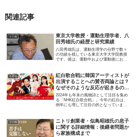
関連記事
東京大学教授・運動生理学者、八
その他
田秀雄氏の経歴と研究業績
八田秀雄氏は、運動生理学の分野で数々
の功績を残している東京大学大学院教授
です。彼は、運動中および運動後におけ
るエネルギー代謝に関する研究を専門と
しており、特に乳酸の役割や疲労のメカ
ニズム解明に注力しています。本記事で
紅白歌合戦に韓国アーティストが
その他
は、八田氏の詳細な経歴や...
出演することへの賛否両論とは？
なぜそのような反応が起きるの
か？
2024年も年末の風物詩として注目を集め
る「NHK紅白歌合戦」。今年の紅白は、
例年にも増して注目の的となっていま
す。その理由の一つが、韓国の大人気ア
ーティストたちが出演することです。日
本国内だけでなく、海外からも多くの視
ニトリ創業者・似鳥昭雄氏の息子
その他
聴者を集める紅白歌合...
に関する詳細情報：後継者問題か
ら家族構成まで