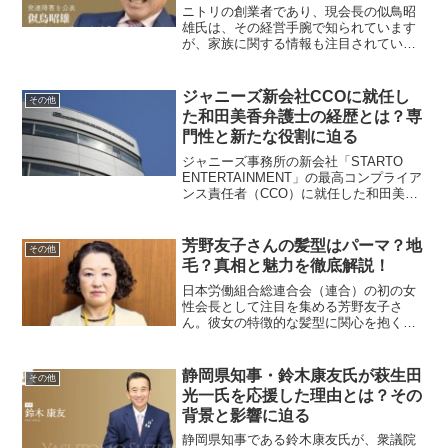
ニトリの創業者であり、現会長の似鳥昭
雄氏は、その経営手腕で知られています
が、家族に関する情報も注目されていま
す。特に、息子さんに関する詳細や後継
者問題について、多くの方が関心を寄せ
ています。以下、これらの点について詳
ジャニーズ新会社CCOに就任し
その他
しく解説します。似鳥昭雄...
た和田美香弁護士の経歴とは？専
門性と新たな役割に迫る
ジャニーズ事務所の新会社「STARTO
ENTERTAINMENT」の最高コンプライア
ンス責任者（CCO）に就任した和田美香
弁護士。彼女の詳細な経歴や専門性、新
たな役割について深掘りしていきます。
和田美香弁護士とはどのような人物？和
芳野友子さんの髪型はパーマ？地
その他
田美香氏...
毛？真相と魅力を徹底解説！
日本労働組合総連合会（連合）の初の女
性会長として注目を集める芳野友子さ
ん。彼女の特徴的な髪型に関心を抱く方
も多いのではないでしょうか。「あの髪
型はパーマなのか地毛なのか？」という
疑問の声も少なくありません。本記事で
静岡県知事・鈴木康友氏が萩生田
その他
は、芳野さんの髪型について...
光一氏を応援した理由とは？その
背景と影響に迫る
静岡県知事である鈴木康友氏が、衆議院