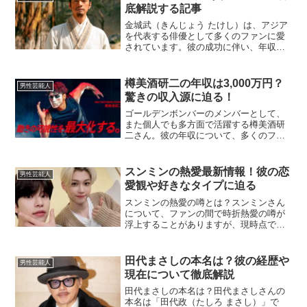
来やエピ...
底解説する記事
金城武（きんじょう たけし）は、アジア
を代表する俳優として多くのファンに愛
されています。彼の成功に伴い、年収や
総資産も注目されています。本記事で
は、金城武の年収や総資産について詳し
く見ていきます。金城武の年収はどのく
樽美酒研二の年収は3,000万円？
男性芸能人
らいですか？金城武の年収...
驚きの収入源に迫る！
ゴールデンボンバーのメンバーとして、
また個人でも多方面で活躍する樽美酒研
二さん。彼の年収について、多くのファ
ンが気になるところですよね。この記事
では、樽美酒研二さんの年収に関する情
報を詳しく掘り下げていきます。樽美酒
スンミンの熱愛最新情報！彼の恋
男性芸能人
研二の年収はどのくらい？...
愛観や好きなタイプに迫る
スンミンの熱愛の噂とは？スンミンさん
について、ファンの間で時折熱愛の噂が
浮上することがありますが、現時点では
具体的な熱愛報道や公式に確認された情
報はありません。噂の中には、特定の女
性アイドルとの「匂わせ」とされる行動
田代まさしの本名は？彼の経歴や
男性芸能人
が話題になることがありま...
現在について徹底解説
田代まさしの本名は？田代まさしさんの
本名は「田代政（たしろ まさし）」で