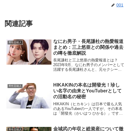
001
関連記事
なにわ男子・長尾謙杜の熱愛報道
男性芸能人
まとめ：三上悠亜との関係や過去
の噂を徹底解説
長尾謙杜と三上悠亜の熱愛報道とは？
2023年9月、なにわ男子のメンバーとして
活躍する長尾謙杜さんと、元セクシー女
優の三上悠亜さんとの親密な関係が報じ
られ、大きな話題となりました。報道に
よると、長尾さんが深夜に三上さんのマ
HIKAKINの本名は開發光！珍し
男性芸能人
ンションを訪れ、翌日...
い名字の由来とYouTuberとして
の活動名の秘密
HIKAKIN（ヒカキン）は日本で最も人気
のあるYouTuberの一人ですが、その本名
は「開發光（かいはつ ひかる）」です。
この珍しい名字と彼の活動名にはどのよ
うな背景があるのでしょうか？今回は、
ヒカキンの本名に焦点を当てて、その由
金城武の年収と総資産について徹
男性芸能人