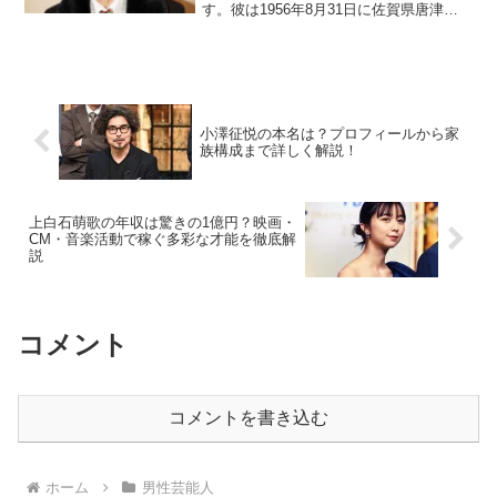
す。彼は1956年8月31日に佐賀県唐津市
で生まれました。その後、東京都新宿区
で育ちました。幼少期には両親が離婚
し、母親に引き取られる形で生活が始ま
りました。少年時代か...
小澤征悦の本名は？プロフィールから家
族構成まで詳しく解説！
上白石萌歌の年収は驚きの1億円？映画・
CM・音楽活動で稼ぐ多彩な才能を徹底解
説
コメント
コメントを書き込む
ホーム
男性芸能人