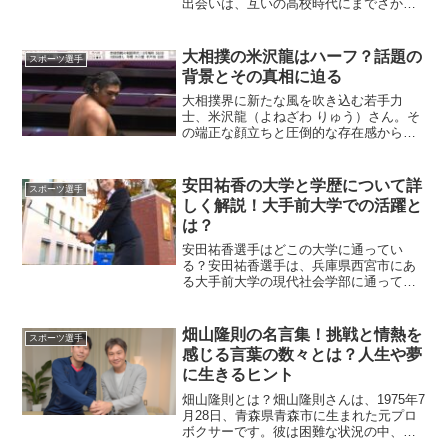
出会いは、互いの高校時代にまでさかの
ぼります。河村選手は「福岡第一高
校」、中森さんはその隣接校「第一薬科
大学付属高校」に通っていました。これ
大相撲の米沢龍はハーフ？話題の
スポーツ選手
らは姉妹校であり、運動会や学...
背景とその真相に迫る
大相撲界に新たな風を吹き込む若手力
士、米沢龍（よねざわ りゅう）さん。そ
の端正な顔立ちと圧倒的な存在感から、
「ハーフでは？」との声が上がっていま
す。今回は、米沢龍さんの出自や魅力に
ついて詳しく探ってみましょう。米沢龍
安田祐香の大学と学歴について詳
スポーツ選手
さんはハーフなのか？米沢...
しく解説！大手前大学での活躍と
は？
安田祐香選手はどこの大学に通ってい
る？安田祐香選手は、兵庫県西宮市にあ
る大手前大学の現代社会学部に通ってい
ました。大手前大学は1946年創立の歴史
ある私立大学で、ゴルフ部も非常に強豪
校として知られています。安田選手は、
畑山隆則の名言集！挑戦と情熱を
スポーツ選手
大学在学中にプロゴルフ...
感じる言葉の数々とは？人生や夢
に生きるヒント
畑山隆則とは？畑山隆則さんは、1975年7
月28日、青森県青森市に生まれた元プロ
ボクサーです。彼は困難な状況の中、強
い志を持ってプロの道を選びました。青