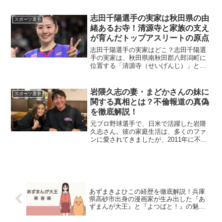
森での生活を離れ、高校を中退して上
京。1993年にプロデビューを果たし、そ
志田千陽選手の実家は秋田県の由
スポーツ選手
の後日本のボク...
緒あるお寺！清源寺と家族の支え
が育んだトップアスリートの原点
志田千陽選手の実家はどこ？志田千陽選
手の実家は、秋田県南秋田郡八郎潟町に
位置する「清源寺（せいげんじ）」とい
う曹洞宗のお寺です。このお寺は歴史的
な由緒を持ち、1584年（天正12年）に創
建されました。境内には趣のある建物が
岩隈久志の妻・まどかさんの妹に
スポーツ選手
立ち並び、長い歴史...
関する真相とは？不倫報道の真偽
を徹底解説！
元プロ野球選手で、日米で活躍した岩隈
久志さん。彼の家庭生活は、多くのファ
ンに愛されてきましたが、2011年に不倫
報道が世間を騒がせました。報道では
「妻の妹」との関係が疑われましたが、
その真相はどうだったのでしょうか？本
記事では、不倫報道の詳...
あずまきよひこの経歴を徹底解説！兵庫
県高砂市出身の漫画家が生み出した『あ
ずまんが大王』と『よつばと！』の魅力
とは？