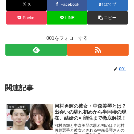
X
Facebook
はてブ
Pocket
LINE
コピー
001をフォローする
001
関連記事
河村勇輝の彼女・中森美琴とは？
スポーツ選手
出会いの馴れ初めから半同棲の現
在、結婚の可能性まで徹底解説！
河村勇輝と中森美琴の馴れ初めは？河村
勇輝選手と彼女とされる中森美琴さんの