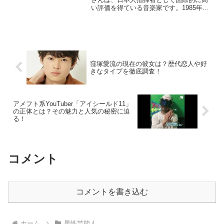
い評価を得ている音楽家です。1985年に
東京で生まれた彼は、アメリカや日本で
積極的に活動し、オーケストラやオペラ
の指揮者として数々の実績を積んできま
した。シンシナティ交...
窪塚愛流の現在の彼女は？歴代恋人や好
きなタイプを徹底調査！
アメフト系YouTuber「アイシールド11」
の正体とは？その魅力と人気の秘密に迫
る！
コメント
コメントを書き込む
ホーム
男性芸能人