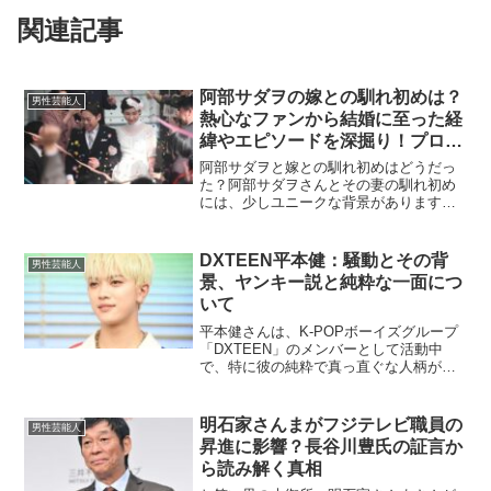
関連記事
阿部サダヲの嫁との馴れ初めは？
男性芸能人
熱心なファンから結婚に至った経
緯やエピソードを深掘り！プロポ
ーズの裏側や夫婦の関係性につい
阿部サダヲと嫁との馴れ初めはどうだっ
ても
た？阿部サダヲさんとその妻の馴れ初め
には、少しユニークな背景があります。
阿部サダヲさんの妻は、もともと劇団
「大人計画」の熱心なファンで、劇団の
打ち上げには毎回顔を出していたと言わ
DXTEEN平本健：騒動とその背
男性芸能人
れています。そのため、阿部...
景、ヤンキー説と純粋な一面につ
いて
平本健さんは、K-POPボーイズグループ
「DXTEEN」のメンバーとして活動中
で、特に彼の純粋で真っ直ぐな人柄がフ
ァンの間で魅力とされています。しか
し、その反面、ネット上で「ヤンキー」
といった噂もあり、彼のイメージについ
明石家さんまがフジテレビ職員の
男性芸能人
て注目が集まっていま...
昇進に影響？長谷川豊氏の証言か
ら読み解く真相