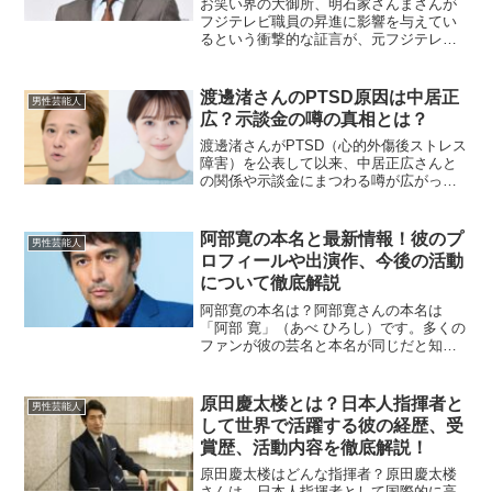
お笑い界の大御所、明石家さんまさんが
フジテレビ職員の昇進に影響を与えてい
るという衝撃的な証言が、元フジテレビ
アナウンサーの長谷川豊氏から語られま
した。フジテレビの内部事情や昇進基準
について、これまで語られることのなか
渡邊渚さんのPTSD原因は中居正
男性芸能人
ったタブーに触れる内容と...
広？示談金の噂の真相とは？
渡邊渚さんがPTSD（心的外傷後ストレス
障害）を公表して以来、中居正広さんと
の関係や示談金にまつわる噂が広がって
います。この問題はなぜ注目され、どの
ような背景があるのでしょうか？本記事
では、渡邊渚さんの状況や関連する噂に
阿部寛の本名と最新情報！彼のプ
男性芸能人
ついて詳しく解説しま...
ロフィールや出演作、今後の活動
について徹底解説
阿部寛の本名は？阿部寛さんの本名は
「阿部 寛」（あべ ひろし）です。多くの
ファンが彼の芸名と本名が同じだと知っ
ているかもしれませんが、意外にも、本
名で芸能活動を続けてきた俳優の一人で
す。彼の名前は、日本国内だけでなく、
原田慶太楼とは？日本人指揮者と
男性芸能人
海外のファンからも認識...
して世界で活躍する彼の経歴、受
賞歴、活動内容を徹底解説！
原田慶太楼はどんな指揮者？原田慶太楼
さんは、日本人指揮者として国際的に高