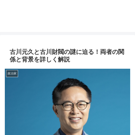
古川元久と古川財閥の謎に迫る！両者の関
係と背景を詳しく解説
政治家