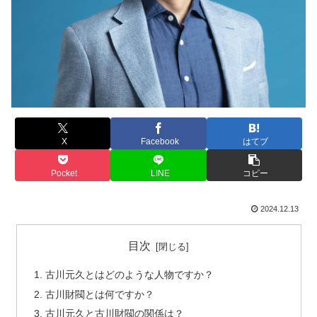
X
Facebook
はてブ
Pocket
LINE
コピー
2024.12.13
目次
古川元久とはどのような人物ですか？
古川財閥とは何ですか？
古川元久と古川財閥の関係は？