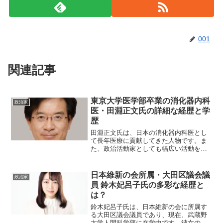
001
関連記事
東京大学医学部卒業の消化器内科
政治家
医・田淵正文氏の詳細な経歴と学
歴
田淵正文氏は、日本の消化器内科医とし
て長年医療に貢献してきた人物です。ま
た、政治活動家としても幅広い活動を展
開しています。その多岐にわたる経歴と
学歴について、詳しくご紹介します。田
淵正文氏の出身地と生年月日は？田淵正
日本維新の会所属・大田区議会議
政治家
文氏は、1958年6月2...
員 鈴木妃呂子氏の多彩な経歴と
は？
鈴木妃呂子氏は、日本維新の会に所属す
る大田区議会議員であり、現在、武蔵野
大学人間科学部に在学中です。彼女の経