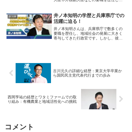
外交や防衛政策の分野で重要な役割を果
たしてきました。しかし、旧統一教会
（現・世界平和統一家庭連合）との関係
井ノ本知明の学歴と兵庫県庁での
政治家
が報じられたことで注目され...
活躍に迫る！
井ノ本知明さんは、兵庫県庁で数多くの
要職を歴任し、地域社会の発展に大きく
寄与してきた行政官です。しかし、彼の
学歴については公開されていない部分も
多く、気になる方も多いのではないでし
ょうか？この記事では、井ノ本知明さん
の学歴や経歴、兵庫県庁で...
古川元久の詳細な経歴：東京大学卒業か
ら国民民主党代表代行までの歩み
西岡亨祐の経歴とワタミファームでの取
り組み：有機農業と地域活性化への挑戦
コメント