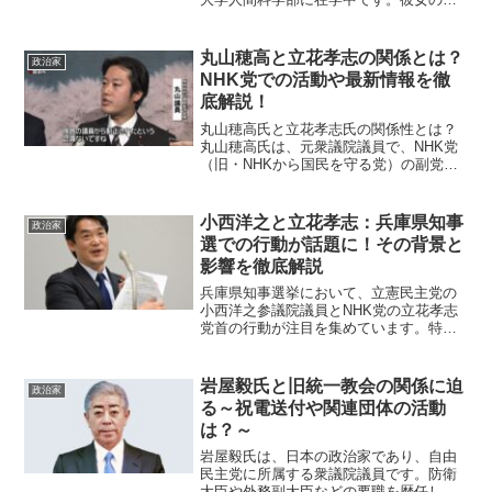
歴は多岐にわたり、音響会社の役員、タ
レント、動物愛護団体の役員など、多彩
な分野で活躍してきました。この記事で
丸山穂高と立花孝志の関係とは？
政治家
は、鈴木氏のこれまでの歩...
NHK党での活動や最新情報を徹
底解説！
丸山穂高氏と立花孝志氏の関係性とは？
丸山穂高氏は、元衆議院議員で、NHK党
（旧・NHKから国民を守る党）の副党首
として活動していました。一方、立花孝
志氏はNHK党の党首を務め、独自の視点
からNHK改革を掲げて活動しています。
小西洋之と立花孝志：兵庫県知事
政治家
二人が初めて連携...
選での行動が話題に！その背景と
影響を徹底解説
兵庫県知事選挙において、立憲民主党の
小西洋之参議院議員とNHK党の立花孝志
党首の行動が注目を集めています。特
に、立花氏の選挙運動のあり方を小西議
員が問題視したことが議論の的となって
います。本記事では、この問題の背景や
岩屋毅氏と旧統一教会の関係に迫
政治家
影響について詳しく解説し...
る～祝電送付や関連団体の活動
は？～
岩屋毅氏は、日本の政治家であり、自由
民主党に所属する衆議院議員です。防衛
大臣や外務副大臣などの要職を歴任し、