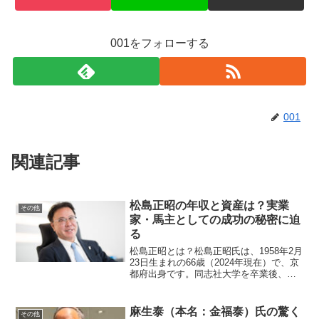
001をフォローする
001
関連記事
松島正昭の年収と資産は？実業
その他
家・馬主としての成功の秘密に迫
る
松島正昭とは？松島正昭氏は、1958年2月
23日生まれの66歳（2024年現在）で、京
都府出身です。同志社大学を卒業後、
1985年に株式会社京都マツダ（現マツシ
マホールディングス）に入社し、1998年
に代表取締役社長に就任しました。現在
麻生泰（本名：金福泰）氏の驚く
その他