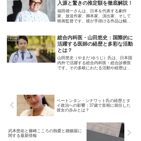
は？高橋理洋さんは、...
入源と驚きの推定額を徹底解説！
福田雄一さんは、日本を代表する劇作
家、放送作家、脚本家、演出家、そして
映画監督です。彼が手掛ける作品は幅広
い層から支持を受け、ユーモアあふれる
演出や独特の脚本が多くの人々を魅了し
ています。その成功が、年収という形で
総合内科医・山田悠史：国際的に
その他
具体的にどのように現れてい...
活躍する医師の経歴と多彩な活動
とは？
山田悠史（やまだ ゆうじ）氏は、日本国
内外で活躍する総合内科医・総合診療医
です。その多岐にわたる活動や経歴は、
医療の枠を超え、教育や情報発信、国際
協力にまで広がっています。本記事で
は、山田氏の学歴や経歴、活動内容に焦
点を当て、その魅力を詳し...
ペートンタン・シナワット氏の経歴とタ
イ政治への影響：37歳で首相に就任した
彼女の歩みとは？
武本悠佑と篠崎こころの熱愛と婚姻届に
関する最新情報