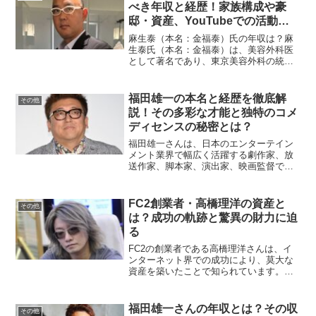
は同...
べき年収と経歴！家族構成や豪
邸・資産、YouTubeでの活動ま
で徹底解説
麻生泰（本名：金福泰）氏の年収は？麻
生泰氏（本名：金福泰）は、美容外科医
として著名であり、東京美容外科の統括
院長として数々の実績を持つ人物です。
また、YouTubeなどでも活動しており、
幅広い分野で成功を収めています。彼の
福田雄一の本名と経歴を徹底解
その他
年収についての公的...
説！その多彩な才能と独特のコメ
ディセンスの秘密とは？
福田雄一さんは、日本のエンターテイン
メント業界で幅広く活躍する劇作家、放
送作家、脚本家、演出家、映画監督で
す。彼の作品は独特のコメディセンスで
知られ、多くのファンに愛されていま
す。今回は、福田雄一さんの本名や経
FC2創業者・高橋理洋の資産と
その他
歴、作風、影響力、そして今後の...
は？成功の軌跡と驚異の財力に迫
る
FC2の創業者である高橋理洋さんは、イ
ンターネット界での成功により、莫大な
資産を築いたことで知られています。彼
の資産額や、その背景にある実業家とし
ての功績について詳しく見ていきましょ
う。高橋理洋とは？FC2の創業者の経歴
福田雄一さんの年収とは？その収
その他