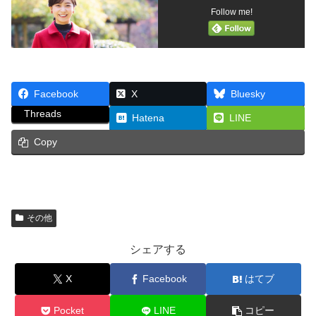
Follow me!
Facebook
X
Bluesky
Threads
Hatena
LINE
Copy
その他
シェアする
X
Facebook
はてブ
Pocket
LINE
コピー