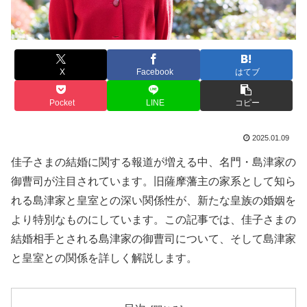
X
Facebook
はてブ
Pocket
LINE
コピー
2025.01.09
佳子さまの結婚に関する報道が増える中、名門・島津家の
御曹司が注目されています。旧薩摩藩主の家系として知ら
れる島津家と皇室との深い関係性が、新たな皇族の婚姻を
より特別なものにしています。この記事では、佳子さまの
結婚相手とされる島津家の御曹司について、そして島津家
と皇室との関係を詳しく解説します。