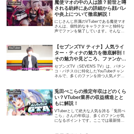
魔使マオの中の人は誰？前世と噂
YouTuber
される紡絆にあの詳細から顔バレ
や炎上について徹底解説！
にじさんじ所属のVTuberである魔使マオ
さんは、個性的なキャラクターと独特な
声でファンを魅了しています。そんな彼
女の「中の人」（前世）に関する噂が話
題となっており、「紡絆にあ」という名
前が頻繁に浮上しています。この記事で
【セブンズTV ティナ】人気ライ
YouTuber
は、魔使マオさんの...
ター・ティナの魅力を徹底解剖！
その魅力や見どころ、ファンから
の支持の理由とは？
セブンズTV（SEVEN'S TV）は、パチン
コ・パチスロに特化したYouTubeチャン
ネルで、多くのファンを持つ人気メディ
アです。その中でも、ティナは人気ライ
ターとして活躍し、独自のスタイルとキ
ャラクターで視聴者から大きな支持を集
兎田ぺこらの推定年収はどのくら
YouTuber
めていま...
い？VTuber業界の収益構造とと
もに解説！
VTuberとして絶大な人気を誇る「兎田ぺ
こら」さんの年収は、多くのファンが気
になるポイントです。ここでは最新情報
をもとに彼女の収益やVTuber業界の収益
構造について詳しく解説します。兎田ぺ