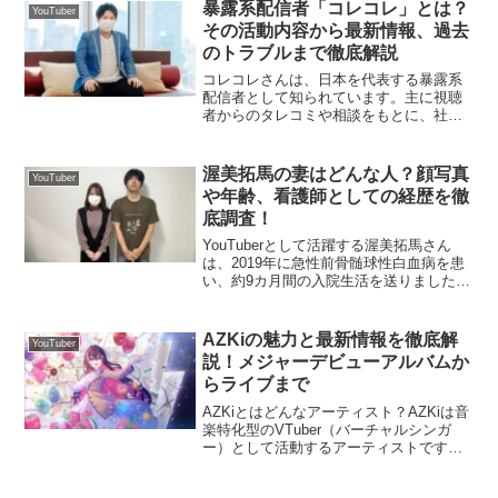
こらの年収はどれくらい？兎田ぺこらさ
暴露系配信者「コレコレ」とは？
YouTuber
んの年収は、...
その活動内容から最新情報、過去
のトラブルまで徹底解説
コレコレさんは、日本を代表する暴露系
配信者として知られています。主に視聴
者からのタレコミや相談をもとに、社会
問題やネット上のトラブルを取り上げ、
鋭いコメントと独自の情報網で注目を集
めています。本記事では、コレコレさん
渥美拓馬の妻はどんな人？顔写真
YouTuber
の活動内容や特徴、最新情...
や年齢、看護師としての経歴を徹
底調査！
YouTuberとして活躍する渥美拓馬さん
は、2019年に急性前骨髄球性白血病を患
い、約9カ月間の入院生活を送りました。
その闘病中に支えてくれた担当看護師と
結婚を発表し、大きな話題を呼びまし
た。今回は、渥美拓馬さんの妻につい
AZKiの魅力と最新情報を徹底解
YouTuber
て、顔写真や年齢...
説！メジャーデビューアルバムか
らライブまで
AZKiとはどんなアーティスト？AZKiは音
楽特化型のVTuber（バーチャルシンガ
ー）として活動するアーティストです。
2018年にデビューし、独自の世界観と高
い歌唱力で多くのファンを魅了してきま