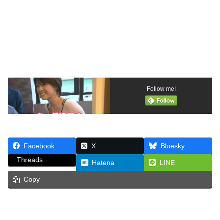
Follow me!
Facebook
X
Bluesky
Threads
Hatena
LINE
Copy