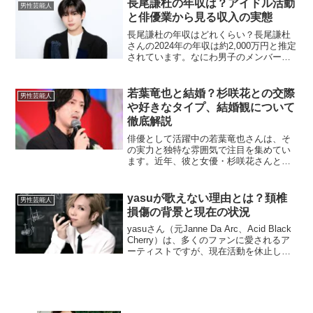
長尾謙杜の年収は？アイドル活動
男性芸能人
で本名に触れたこと...
と俳優業から見る収入の実態
長尾謙杜の年収はどれくらい？長尾謙杜
さんの2024年の年収は約2,000万円と推定
されています。なにわ男子のメンバーと
しての活動に加えて、俳優としての活躍
も目覚ましく、これらの収入が大きく寄
与していると考えられます。彼の年収
若葉竜也と結婚？杉咲花との交際
男性芸能人
は、アイドル活動...
や好きなタイプ、結婚観について
徹底解説
俳優として活躍中の若葉竜也さんは、そ
の実力と独特な雰囲気で注目を集めてい
ます。近年、彼と女優・杉咲花さんとの
交際が噂されており、結婚の可能性にも
関心が高まっています。本記事では、若
葉さんの恋愛事情や結婚観、そして杉咲
yasuが歌えない理由とは？頚椎
男性芸能人
さんとの関係について詳し...
損傷の背景と現在の状況
yasuさん（元Janne Da Arc、Acid Black
Cherry）は、多くのファンに愛されるア
ーティストですが、現在活動を休止して
おり、歌うことができない状態が続いて
います。その理由や背景、そして今後の
展望について詳しく見ていき...