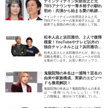
ナインティナイン矢部浩之と元
男性芸能人
TBSアナウンサー青木裕子の馴れ
初め：共演から始まる愛の軌跡と
幸せな結婚生活
ナインティナインの矢部浩之さんと元
TBSアナウンサーの青木裕子さんは、芸
能界でも屈指の仲の良い夫婦として知ら
れています。2013年に結婚し、現在は二
人の子供に恵まれた幸せな家庭を築いて
います。今回は、二人の馴れ初めから現
松本人志と浜田雅功、２人で復帰
男性芸能人
在の家庭生活に至るま...
模索！YouTubeやテレビ以外の
独自チャンネルとは？浜田雅功は
テレビどうなるのか？
松本人志さんと浜田雅功さんが、新たな
活動を模索しているとのニュースが注目
を集めています。お笑い界のトップコン
ビであるダウンタウンがどのように新し
い一歩を踏み出すのか、多くのファンが
興味津々です。特に、YouTubeやテレビ
鬼龍院翔の本名は一浦翔？芸名の
男性芸能人
以外の独自のチャン...
由来や家族構成、実家のエピソー
ドも徹底解説！
鬼龍院翔の本名は？鬼龍院翔さんの本名
は「一浦 翔（いちうら しょう）」です。
この情報は、彼がかつて在籍していた吉
本総合芸能学院（NSC）の名簿に「一浦
翔」と記載されていたことで広まりまし
た。また、彼自身がテレビやラジオ番組