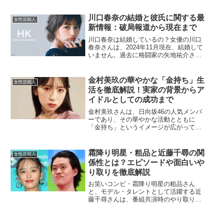
リチは特に熊本のPR活動に力を入れてお
り、地元への愛情を感じさせる活動を行
川口春奈の結婚と彼氏に関する最
女性芸能人
っています。リチの仕...
新情報：破局報道から現在まで
川口春奈は結婚しているの？女優の川口
春奈さんは、2024年11月現在、結婚して
いません。過去に格闘家の矢地祐介さん
との交際が報じられましたが、結婚には
至っていない状況です。川口さんと矢地
さんの交際は長期間にわたり、メディア
金村美玖の華やかな「金持ち」生
女性芸能人
でも頻繁に話題とな...
活を徹底解説！実家の背景からア
イドルとしての成功まで
金村美玖さんは、日向坂46の人気メンバ
ーであり、その華やかな活動とともに
「金持ち」というイメージが広がってい
ます。この記事では、彼女の裕福な生活
背景や、成功の裏にあるエピソードを詳
しくご紹介します。金村美玖の実家はど
霜降り明星・粗品と近藤千尋の関
女性芸能人
んな家庭環境？金村美玖さ...
係性とは？エピソードや面白いや
り取りを徹底解説
お笑いコンビ・霜降り明星の粗品さん
と、モデル・タレントとして活躍する近
藤千尋さんは、番組共演時のやり取りが
何かと注目されています。特に2023年に
放送されたTBS系「オールスター感謝