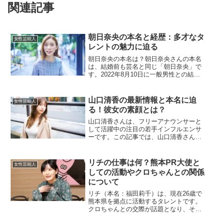
関連記事
朝日奈央の本名と経歴：多才なタ
女性芸能人
レントの魅力に迫る
朝日奈央の本名は？朝日奈央さんの本名
は、結婚前も芸名と同じ「朝日奈央」で
す。2022年8月10日に一般男性との結婚
を発表しましたが、結婚後の姓について
は公表されていません。結婚相手につい
ては多くの情報はありませんが、朝日さ
山口清香の最新情報と本名に迫
女性芸能人
んは自身のブログや...
る！彼女の素顔とは？
山口清香さんは、フリーアナウンサーと
して活躍中の注目の若手インフルエンサ
ーです。この記事では、山口清香さんの
本名や最新情報について深掘りしていき
ます。山口清香の本名は？山口清香さん
の本名は、「山口清香（やまぐちさや
リチの仕事は何？熊本PR大使と
女性芸能人
か）」です。現在、彼女はセ...
しての活動やクロちゃんとの関係
について
リチ（本名：福田莉千）は、現在26歳で
熊本県を拠点に活動するタレントです。
クロちゃんとの交際が話題となり、その
仕事や経歴にも注目が集まっています。