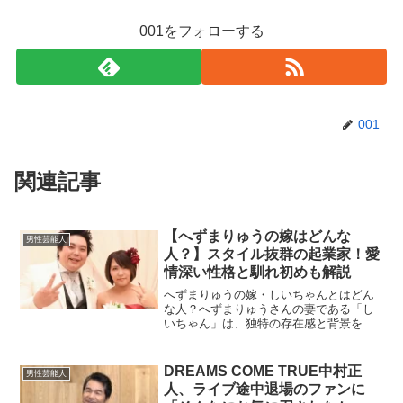
001をフォローする
001
関連記事
【へずまりゅうの嫁はどんな
男性芸能人
人？】スタイル抜群の起業家！愛
情深い性格と馴れ初めも解説
へずまりゅうの嫁・しいちゃんとはどん
な人？へずまりゅうさんの妻である「し
いちゃん」は、独特の存在感と背景を持
つ女性です。彼女は投資や起業を手掛け
る経済的に自立した人物であり、堅実で
真面目な性格が特徴とされています。一
DREAMS COME TRUE中村正
男性芸能人
方でユーモアのセンスもあ...
人、ライブ途中退場のファンに