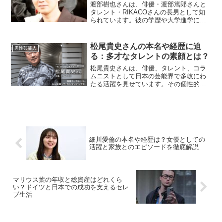
渡部樹也さんは、俳優・渡部篤郎さんと
タレント・RIKACOさんの長男として知
られています。彼の学歴や大学進学につ
いては、多くの人々が関心を寄せていま
す。この記事では、渡部樹也さんの学歴
や大学進学の有無、そして現在の活動に
松尾貴史さんの本名や経歴に迫
男性芸能人
ついて詳しく解説しま...
る：多才なタレントの素顔とは？
松尾貴史さんは、俳優、タレント、コラ
ムニストとして日本の芸能界で多岐にわ
たる活躍を見せています。その個性的な
キャラクターや知的な語り口は、多くの
ファンを魅了しています。本名や芸能界
での経歴など、彼の人物像に迫っていき
ます。松尾貴史さんの生い...
細川愛倫の本名や経歴は？女優としての
活躍と家族とのエピソードを徹底解説
マリウス葉の年収と総資産はどれくら
い？ドイツと日本での成功を支えるセレ
ブ生活