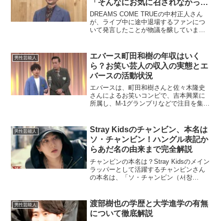
「そんなにお気に召されなかった
のか」と発言し炎上？その背景と
DREAMS COME TRUEの中村正人さん
は？
が、ライブ中に途中退場するファンにつ
いて発言したことが物議を醸していま
す。SNSを中心に賛否両論が飛び交い、
この発言が炎上に至った背景やその理由
を詳しく探ります。アーティストとファ
エバース町田和樹の年収はいく
男性芸能人
ンの関係性につ...
ら？お笑い芸人の収入の実態とエ
バースの活動状況
エバースは、町田和樹さんと佐々木隆史
さんによるお笑いコンビで、吉本興業に
所属し、M-1グランプリなどで注目を集め
ています。特に、近年の活躍により「町
田和樹さんの年収」にも注目が集まって
います。この記事では、町田さんの年収
Stray Kidsのチャンビン、本名は
男性芸能人
について詳しく予測し...
ソ・チャンビン！ハングル表記か
らあだ名の由来まで完全解説
チャンビンの本名は？Stray Kidsのメイン
ラッパーとして活躍するチャンビンさん
の本名は、「ソ・チャンビン（서창
빈）」です。彼の本名は、韓国語で
「ソ」が姓、「チャンビン」が名です。
この名前は、彼が持つ強い個性と才能を
渡部樹也の学歴と大学進学の有無
男性芸能人
表しています。チャン...
について徹底解説