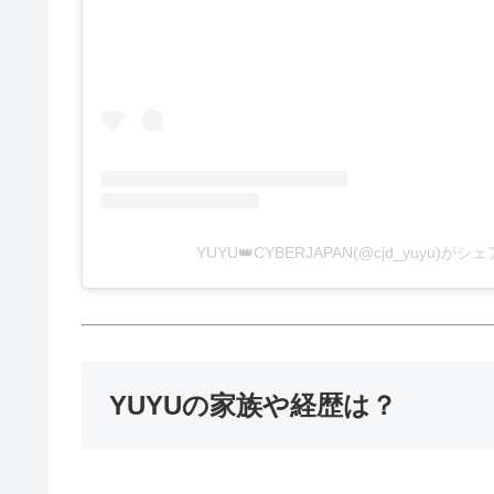
YUYU👑CYBERJAPAN(@cjd_yuyu)が
YUYUの家族や経歴は？