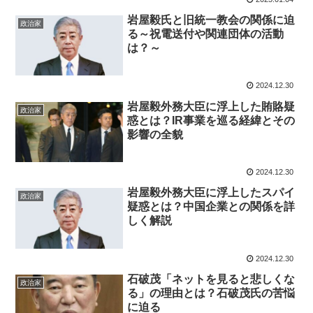
岩屋毅氏と旧統一教会の関係に迫
政治家
る～祝電送付や関連団体の活動
は？～
2024.12.30
岩屋毅外務大臣に浮上した賄賂疑
政治家
惑とは？IR事業を巡る経緯とその
影響の全貌
2024.12.30
岩屋毅外務大臣に浮上したスパイ
政治家
疑惑とは？中国企業との関係を詳
しく解説
2024.12.30
石破茂「ネットを見ると悲しくな
政治家
る」の理由とは？石破茂氏の苦悩
に迫る