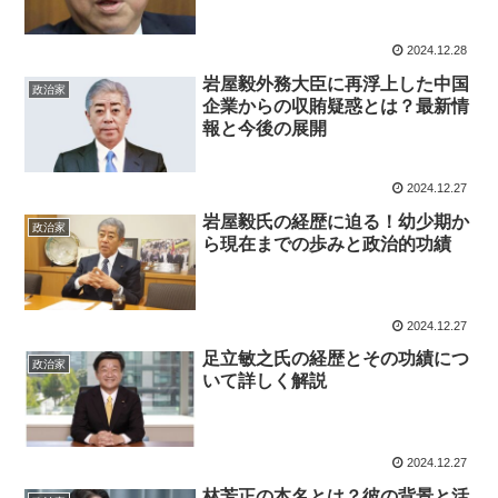
2024.12.28
岩屋毅外務大臣に再浮上した中国
政治家
企業からの収賄疑惑とは？最新情
報と今後の展開
2024.12.27
岩屋毅氏の経歴に迫る！幼少期か
政治家
ら現在までの歩みと政治的功績
2024.12.27
足立敏之氏の経歴とその功績につ
政治家
いて詳しく解説
2024.12.27
林芳正の本名とは？彼の背景と活