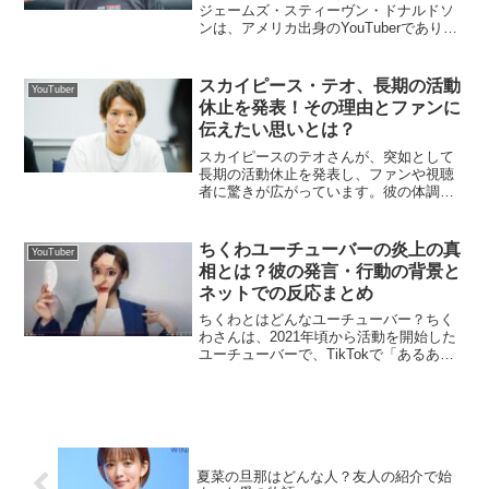
ジェームズ・スティーヴン・ドナルドソ
ンは、アメリカ出身のYouTuberであり慈
善家です。彼は高額なスタントやチャレ
ンジ動画で知られ、YouTube界に新たな
潮流を生み出しました。2024年9月時点...
スカイピース・テオ、長期の活動
YouTuber
休止を発表！その理由とファンに
伝えたい思いとは？
スカイピースのテオさんが、突如として
長期の活動休止を発表し、ファンや視聴
者に驚きが広がっています。彼の体調不
良や活動休止の理由、そしてファンへの
メッセージについて詳しく解説します。
テオが活動休止を発表した理由とは？テ
ちくわユーチューバーの炎上の真
YouTuber
オさんは、体調不良が原因...
相とは？彼の発言・行動の背景と
ネットでの反応まとめ
ちくわとはどんなユーチューバー？ちく
わさんは、2021年頃から活動を開始した
ユーチューバーで、TikTokで「あるあ
る」ネタや日常に関するおもしろ動画を
中心に投稿しています。これにより人気
が高まり、YouTubeでも幅広い視聴者層
を獲得しま...
夏菜の旦那はどんな人？友人の紹介で始