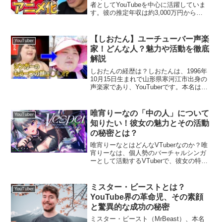
者としてYouTubeを中心に活躍していま
す。彼の推定年収は約3,000万円から
4,500万円とされています。この数字は、
主にYouTubeの広告収入、スーパーチャ
ット、メンバーシップ収入、そしてス...
【しおたん】ユーチューバー声楽
YouTuber
家！どんな人？魅力や活動を徹底
解説
しおたんの経歴は？しおたんは、1996年
10月15日生まれで山形県寒河江市出身の
声楽家であり、YouTuberです。本名は鈴
木詩織（すずき しおり）で、東京藝術大
学声楽科を卒業しています。幼少期から
音楽に親しみ、地元の歌唱大会での経験
唯宵りーなの「中の人」について
YouTuber
をきっ...
知りたい！彼女の魅力とその活動
の秘密とは？
唯宵りーなとはどんなVTuberなのか？唯
宵りーなは、個人勢のバーチャルシンガ
ーとして活動するVTuberで、彼女の特徴
的なキャラクターは「クリオネの女の
子」です。彼女の主なコンテンツは歌配
信やゲーム実況、さらにはASMRなどさ
ミスター・ビーストとは？
YouTuber
まざまな内容...
YouTube界の革命児、その素顔
と驚異的な成功の秘密
ミスター・ビースト（MrBeast）、本名