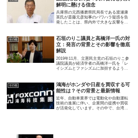
記事では、御茶漬海苔先生の視力...
解明に懸ける信念
兵庫県の元西播磨県民局長である渡瀬康
英氏が斎藤元彦知事のパワハラ疑惑を告
発したことは、県内外で大きな反響を呼
びました。渡瀬氏はその後、2024年7月に
亡くなり、告発内容の真実性やその背景
に関心が寄せられています。その中で注
石垣のりこ議員と高橋洋一氏の対
その他
目を集めているのが...
立：発言の背景とその影響を徹底
解説
2019年11月、立憲民主党の石垣のりこ参
議院議員が経済学者の高橋洋一氏を「レ
イシズムとファシズムに加担するような
人物」とTwitterで発言し、大きな議論を
巻き起こしました。この発言の背景やそ
の後の展開について詳しく見ていきまし
鴻海がホンダや日産を買収する可
その他
ょう。石垣...
能性は？その背景と最新情報
近年、自動車業界では電動化や自動運転
技術の進展に伴い、企業間の提携や買収
が活発化しています。その中で、台湾の
大手電子機器メーカー「鴻海（フォック
スコン）」が日本の自動車メーカーであ
るホンダや日産を買収するのではないか
という話題が注目されてい...