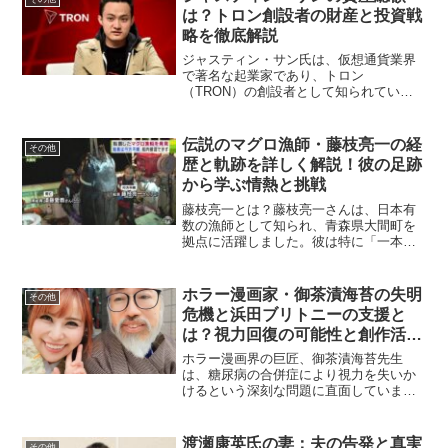
は？トロン創設者の財産と投資戦
略を徹底解説
ジャスティン・サン氏は、仮想通貨業界
で著名な起業家であり、トロン
（TRON）の創設者として知られていま
す。その斬新なビジョンと積極的な投資
活動により、彼は多額の資産を築いてい
ます。本記事では、ジャスティン・サン
伝説のマグロ漁師・藤枝亮一の経
その他
氏の資産総額やその内訳、投資戦...
歴と軌跡を詳しく解説！彼の足跡
から学ぶ情熱と挑戦
藤枝亮一とは？藤枝亮一さんは、日本有
数の漁師として知られ、青森県大間町を
拠点に活躍しました。彼は特に「一本釣
り」という伝統的な方法でマグロを釣り
上げる技術に秀でており、その実績から
「大間の最強漁師」とも称されていまし
ホラー漫画家・御茶漬海苔の失明
その他
た。藤枝さんの人生は、異...
危機と浜田ブリトニーの支援と
は？視力回復の可能性と創作活動
への挑戦に迫る
ホラー漫画界の巨匠、御茶漬海苔先生
は、糖尿病の合併症により視力を失いか
けるという深刻な問題に直面していま
す。そんな中、彼の弟子である浜田ブリ
トニーさんが献身的に支援し、多くの
人々が二人の活動に注目しています。本
渡瀬康英氏の妻：夫の告発と真実
その他