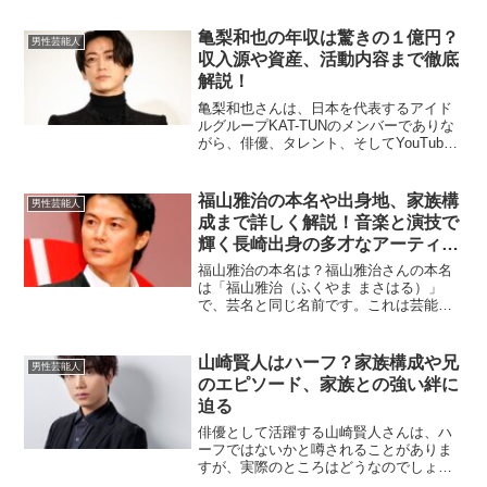
亀梨和也の年収は驚きの１億円？
男性芸能人
収入源や資産、活動内容まで徹底
解説！
亀梨和也さんは、日本を代表するアイド
ルグループKAT-TUNのメンバーでありな
がら、俳優、タレント、そしてYouTube
でも活躍するマルチな才能を持つ人物で
す。その活動の幅広さから、多くの人が
彼の年収や収入源について関心を持って
福山雅治の本名や出身地、家族構
男性芸能人
います。ここ...
成まで詳しく解説！音楽と演技で
輝く長崎出身の多才なアーティス
ト
福山雅治の本名は？福山雅治さんの本名
は「福山雅治（ふくやま まさはる）」
で、芸名と同じ名前です。これは芸能界
では珍しいことで、多くの芸能人が芸名
を使用している中、彼は本名で活動して
います。本人もラジオ番組やインタビュ
山崎賢人はハーフ？家族構成や兄
男性芸能人
ーで「本名で活動すること...
のエピソード、家族との強い絆に
迫る
俳優として活躍する山崎賢人さんは、ハ
ーフではないかと噂されることがありま
すが、実際のところはどうなのでしょう
か？また、家族構成や兄との関係につい