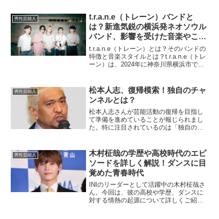
ても注目が集まっています。この記事で
は、山崎賢人さんの家族やハーフ説につ
t.r.a.n.e（トレーン）バンドと
男性芸能人
いて詳しく見ていきます。...
は？新進気鋭の横浜発ネオソウル
バンド、影響を受けた音楽やこれ
からの展望を徹底解説！
t.r.a.n.e（トレーン）とは？そのバンドの
特徴と音楽スタイルとは？t.r.a.n.e（トレ
ーン）は、2024年に神奈川県横浜市で結
成された4人組のバンドで、特に音楽ジャ
ンキーやYouTube、TikTokを利用するリ
スナーの間で注目さ...
松本人志、復帰模索！独自のチャ
男性芸能人
ンネルとは？
松本人志さんが芸能活動の復帰を目指し
て準備を進めていることが報じられまし
た。特に注目されているのは「独自のチ
ャンネル」という新たな発信方法です。
本記事では、松本さんの活動休止から復
帰に向けた取り組みまでの経緯や、話題
木村柾哉の学歴や高校時代のエピ
男性芸能人
となっている独自チャンネ...
ソードを詳しく解説！ダンスに目
覚めた青春時代
INIのリーダーとして活躍中の木村柾哉さ
ん。今回は、彼の高校や学歴、ダンスに
対する情熱の起源について詳しくご紹介
します。彼の高校時代やその後の進路か
ら垣間見える努力の軌跡は、多くのファ